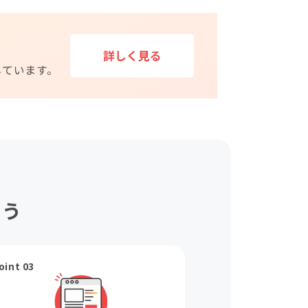
ょう
oint 03