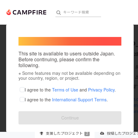
Welcome,
International users
kanojyo
人気のプロジェクト
注目のリ
This site is available to users outside Japan.
これまでに2
Before continuing, please confirm the
following.
在住国：日本
※ Some features may not be available depending on
アート・写真
出身国：日本
your country, region, or project.
世田谷区は経堂
テクノロジー・ガジェット
I agree to the
Terms of Use
and
Privacy Policy
.
instagram.c
I agree to the
International Support Terms
.
映像・映画
twitter.com
kanojyocurr
ビジネス・起業
Continue
まちづくり・地域活性化
支援した
プロジェクト
2
投稿した
プロジェ