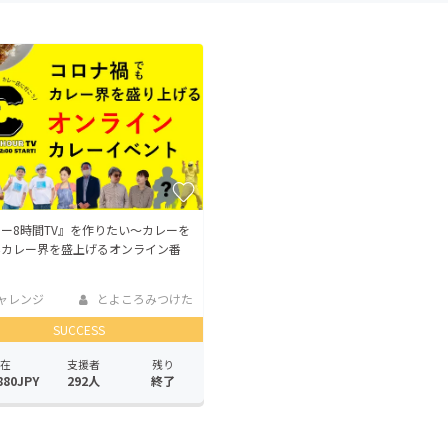
CAMPFIRE for Social Good
CAMPFIRE Creation
CAMPFIREふるさと納税
machi-ya
コミュニティ
ー8時間TV』を作りたい〜カレーを
みカレー界を盛上げるオンライン番
ャレンジ
とよころみつけた
SUCCESS
在
支援者
残り
880JPY
292人
終了