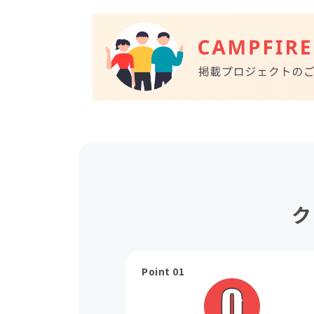
ク
Point 01