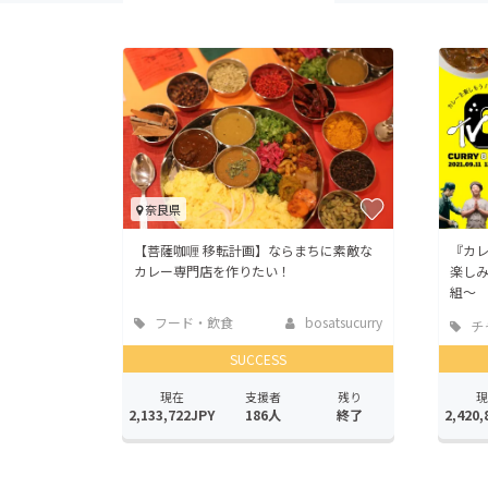
奈良県
【菩薩咖喱 移転計画】ならまちに素敵な
『カレ
カレー専門店を作りたい！
楽し
組〜
フード・飲食
bosatsucurry
チ
店
SUCCESS
現在
支援者
残り
現
2,133,722JPY
186人
終了
2,420,