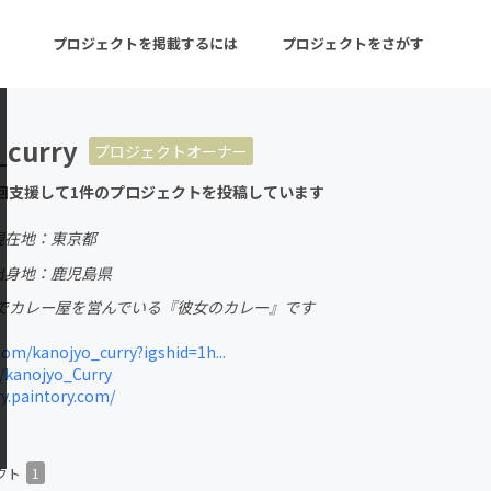
プロジェクトを掲載するには
プロジェクトをさがす
_curry
プロジェクトオーナー
ターン
注目の新着プロジェクト
募集終了が近いプロ
回支援して1件のプロジェクトを投稿しています
現在地：東京都
音楽
舞台・パフォーマンス
出身地：鹿児島県
でカレー屋を営んでいる『彼女のカレー』です
ゲーム・サービス開発
フード・飲食店
om/kanojyo_curry?igshid=1h...
書籍・雑誌出版
アニメ・漫画
/kanojyo_Curry
y.paintory.com/
チャレンジ
ビューティー・ヘルス
クト
1