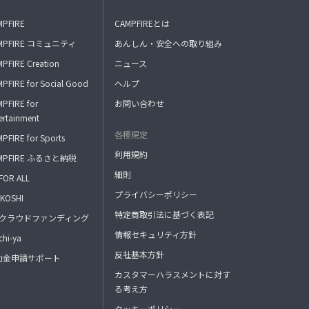
MPFIRE
CAMPFIREとは
MPFIRE コミュニティ
あんしん・安全への取り組み
PFIRE Creation
ニュース
PFIRE for Social Good
ヘルプ
PFIRE for
お問い合わせ
ertainment
各種規定
PFIRE for Sports
利用規約
MPFIRE ふるさと納税
細則
FOR ALL
プライバシーポリシー
KOSHI
特定商取引法に基づく表記
FAクラウドファンディング
情報セキュリティ方針
hi-ya
反社基本方針
助金申請サポート
カスタマーハラスメントに対す
る考え方
クッキーポリシー