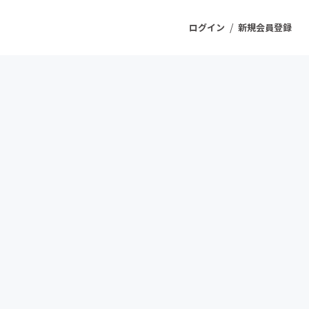
/
ログイン
新規会員登録
ジェクト
もうすぐ公開されます
プロダクト
ファッション
スポーツ
ケア
ソーシャルグッド