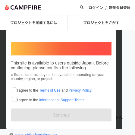
/
ログイン
新規会員登録
プロジェクトを掲載するには
プロジェクトをさがす
Welcome,
International users
This site is available to users outside Japan. Before
continuing, please confirm the following.
kamakurachiku
※ Some features may not be available depending on your
country, region, or project.
プロジェクトオーナー
I agree to the
Terms of Use
and
Privacy Policy
.
これまでに5回支援して1件のプロジェクトを投稿しています
I agree to the
International Support Terms
.
在住国：日本
現在地：神奈川県
出身国：日本
出身地：神奈川県
Continue
鎌倉で創業45年！古都の情緒をジュエリーにのせてお届けしています。
鎌倉から発信する「鎌倉ジュエリー」を世界へ！
www.chiku-kamakura.jp/