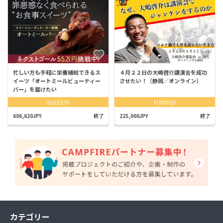
忙しい方も手軽に栄養補給できるス
４月２２日の大嶋啓介講演会を成功
イーツ「オートミールビューティー
させたい！（静岡／オンライン）
バー」を届けたい
SUCCESS
FUNDED
606,620JPY
終了
225,000JPY
終了
カテゴリー