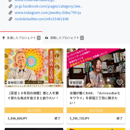
ja-jp.facebook.com/pages/category/Jew...
www.instagram.com/jewelry.chiku/?hl=ja
mobile.twitter.com/info55401840
支援した
プロジェクト
投稿した
プロジェクト
5
1
神奈川県
東京都
【菜音１８年目の挑戦】酒と人を繋
女優が働くBAR、「ActressBarヒ
ぐ新たな拠点を皆さまと創りたい！
キワライ」を新宿三丁目に開きた
い！
SUCCESS
SUCCESS
3,846,800JPY
終了
5,395,735JPY
終了