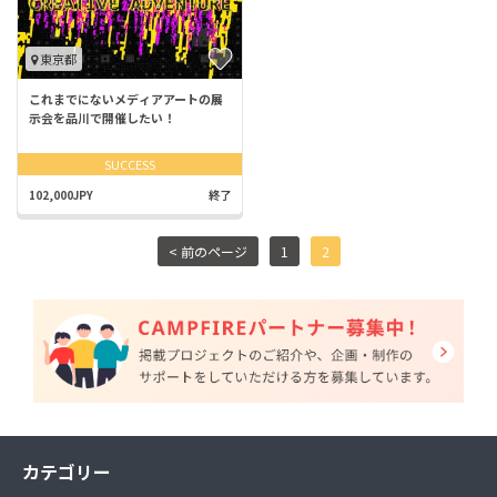
東京都
これまでにないメディアアートの展
示会を品川で開催したい！
SUCCESS
102,000JPY
終了
< 前のページ
1
2
カテゴリー