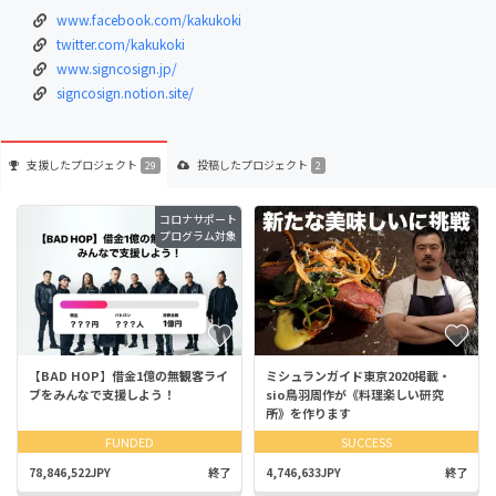
www.facebook.com/kakukoki
twitter.com/kakukoki
www.signcosign.jp/
signcosign.notion.site/
支援した
プロジェクト
投稿した
プロジェクト
29
2
コロナサポート
プログラム対象
【BAD HOP】借金1億の無観客ライ
ミシュランガイド東京2020掲載・
ブをみんなで支援しよう！
sio鳥羽周作が《料理楽しい研究
所》を作ります
FUNDED
SUCCESS
78,846,522JPY
終了
4,746,633JPY
終了