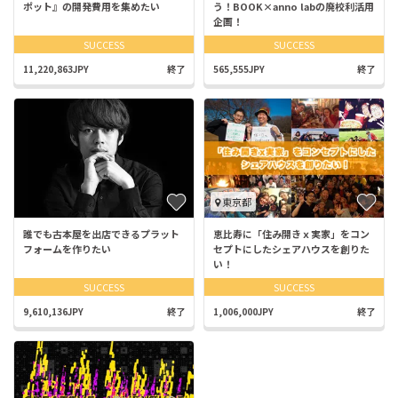
ポット』の開発費用を集めたい
う！BOOK×anno labの廃校利活用
企画！
SUCCESS
SUCCESS
11,220,863JPY
終了
565,555JPY
終了
東京都
誰でも古本屋を出店できるプラット
恵比寿に「住み開きｘ実家」をコン
フォームを作りたい
セプトにしたシェアハウスを創りた
い！
SUCCESS
SUCCESS
9,610,136JPY
終了
1,006,000JPY
終了