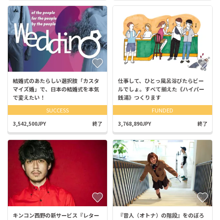
結婚式のあたらしい選択肢「カスタ
仕事して、ひとっ風呂浴びたらビー
マイズ婚」で、日本の結婚式を本気
ルでしょ。すべて揃えた《ハイパー
で変えたい！
銭湯》つくります
SUCCESS
FUNDED
3,542,500JPY
終了
3,768,890JPY
終了
キンコン西野の新サービス『レター
『音人（オトナ）の階段』をのぼろ