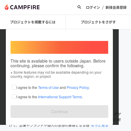
/
ログイン
新規会員登録
プロジェクトを掲載するには
プロジェクトをさがす
Welcome,
International users
This site is available to users outside Japan. Before
continuing, please confirm the following.
kakukoki
※ Some features may not be available depending on your
country, region, or project.
プロジェクトオーナー
I agree to the
Terms of Use
and
Privacy Policy
.
これまでに29回支援して2件のプロジェクトを投稿しています
I agree to the
International Support Terms
.
在住国：日本
現在地：東京都
出身国：日本
出身地：東京都
Continue
株式会社サインコサイン 代表 ／ セプテーニグループ コーポレートデザ
イン室長。「自分の言葉で語るとき、人はいい声で話す。」を理念に掲
げて、企業やブランドや個人の覚悟の象徴となる理
もっと見る