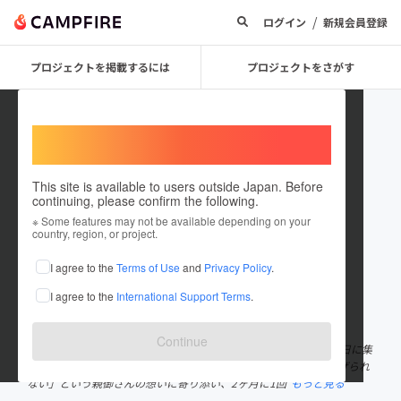
/
ログイン
新規会員登録
プロジェクトを掲載するには
プロジェクトをさがす
Welcome,
International users
This site is available to users outside Japan. Before
continuing, please confirm the following.
田島雅士
※ Some features may not be available depending on your
country, region, or project.
プロジェクトオーナー
I agree to the
Terms of Use
and
Privacy Policy
.
これまでに1件のプロジェクトを投稿しています
I agree to the
International Support Terms
.
在住国：日本
現在地：岐阜県
出身国：日本
出身地：岐阜県
Continue
美濃加茂市を中心に活動する任意団体「かえでの希」です。 「休日に集
まれる居場所がほしい」「忙しくて全力で遊びに連れて行ってあげられ
ない」という親御さんの想いに寄り添い、2ヶ月に1回
もっと見る