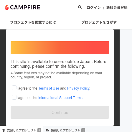
/
ログイン
新規会員登録
プロジェクトを掲載するには
プロジェクトをさがす
Welcome,
International users
This site is available to users outside Japan. Before
continuing, please confirm the following.
宮城厚生協会泉病院
※ Some features may not be available depending on your
country, region, or project.
プロジェクトオーナー
I agree to the
Terms of Use
and
Privacy Policy
.
これまでに1件のプロジェクトを投稿しています
I agree to the
International Support Terms
.
在住国：日本
現在地：未設定
出身国：日本
出身地：未設定
Continue
支援した
プロジェクト
投稿した
プロジェクト
0
1