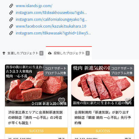
www.islands-jp.com/
instagram.com/t8steakhouseebisu?igshi...
instagram.com/californialoungeyako?ig...
www.facebook.com/kazuki.tsukahara.10
instagram.com/t8kawasaki?igshid=18wy5...
支援した
プロジェクト
投稿した
プロジェクト
0
3
コロナサポート
コロナサポート
プログラム対象
プログラム対象
渋谷恵比寿エリアに会員制新進気鋭
会員制焼肉「新進気鋭」が創り出す
の姉妹店『焼肉 一心不乱』の2号店
姉妹店『銀座 焼肉 一心不乱』先行予
が早くも誕生！
約権
SUCCESS
SUCCESS