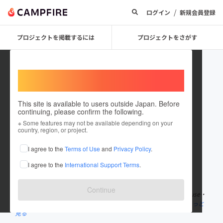
/
ログイン
新規会員登録
プロジェクトを掲載するには
プロジェクトをさがす
Welcome,
International users
This site is available to users outside Japan. Before
continuing, please confirm the following.
islands_inc
※ Some features may not be available depending on your
country, region, or project.
プロジェクトオーナー
I agree to the
Terms of Use
and
Privacy Policy
.
これまでに3件のプロジェクトを投稿しています
I agree to the
International Support Terms
.
在住国：日本
現在地：東京都
出身国：日本
出身地：神奈川県
Continue
焼肉新進気鋭をはじめ、LIT STEAK HOUSE GINZA・T8 Steak House・
California Lounge・Beef Bank、首都圏に肉業態10店舗を展開
もっと
見る