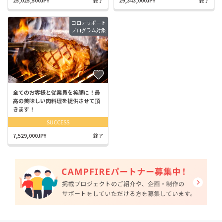
25,025,500JPY
終了
29,343,000JPY
終了
コロナサポート
プログラム対象
全てのお客様と従業員を笑顔に！最
高の美味しい肉料理を提供させて頂
きます！
SUCCESS
7,529,000JPY
終了