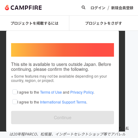
/
ログイン
新規会員登録
プロジェクトを掲載するには
プロジェクトをさがす
Welcome,
International users
This site is available to users outside Japan. Before
continuing, please confirm the following.
個性発見！ワクワク子ども写真教
※ Some features may not be available depending on your
country, region, or project.
室
I agree to the
Terms of Use
and
Privacy Policy
.
プロジェクトオーナー
I agree to the
International Support Terms
.
これまでに1回支援して1件のプロジェクトを投稿しています
在住国：日本
現在地：愛知県
Continue
出身国：日本
出身地：愛知県
名古屋でブースも作るカメラマンとして活動しておりますYURIです。 私
は20年程PARCO、松坂屋、インポートセレクトショップ等でアパレル