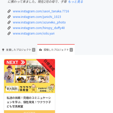
に携わって来ました。現在2児の母で、子育
もっと見る
www.instagram.com/saori_tanaka.7716
www.instagram.com/junichi_1023
www.instagram.com/azuneko_photo
www.instagram.com/hiropy_duffy40
www.instagram.com/iolis.yuri
支援した
プロジェクト
投稿した
プロジェクト
1
1
大阪府
私達の挑戦！究極のコミニュケーシ
ョンを学ぶ、個性発見！ワクワク子
ども写真教室
SUCCESS