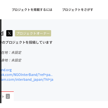
プロジェクトを掲載するには
プロジェクトをさがす
nd
プロジェクトオーナー
ターン
注目の新着プロジェクト
募集終了が近いプロ
件のプロジェクトを投稿しています
現在地：未設定
音楽
舞台・パフォーマンス
出身地：未設定
ゲーム・サービス開発
フード・飲食店
and.org
k.com/NGOInterBand/?ref=pa...
書籍・雑誌出版
アニメ・漫画
ram.com/interband_japan/?hl=ja
チャレンジ
ビューティー・ヘルス
クト
2