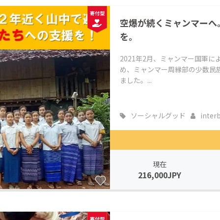
CAMPFIRE for Social Good
CAMPFIRE Creation
空爆が続くミャンマーへ
CAMPFIREふるさと納税
machi-ya
コミュニティ
を。
2021年2月、ミャンマー国軍
め、ミャンマー周縁部の少数民
ました。...
ソーシャルグッド
inter
現在
216,000JPY