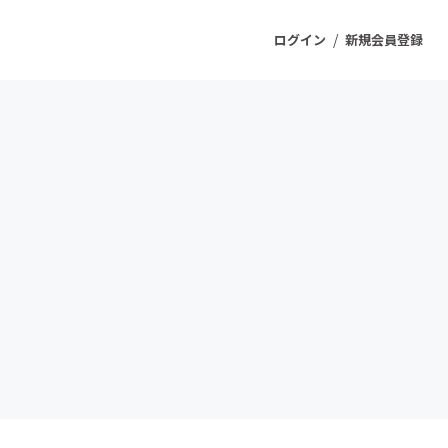
/
ログイン
新規会員登録
ジェクト
もうすぐ公開されます
プロダクト
ファッション
スポーツ
ケア
ソーシャルグッド