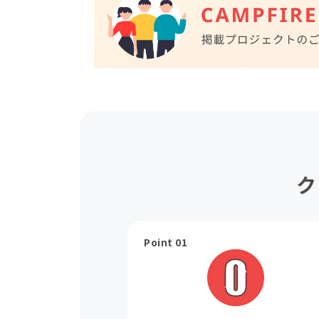
ク
Point 01