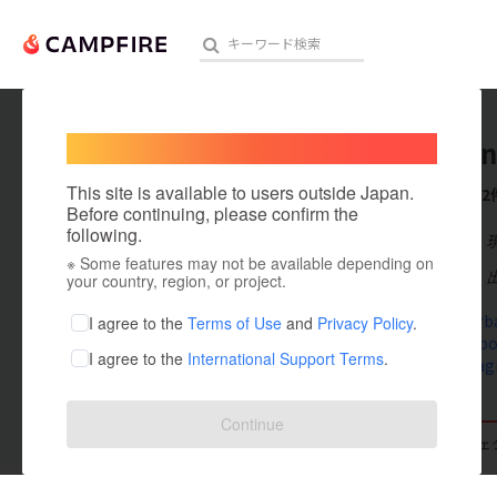
Welcome,
International users
interba
人気のプロジェクト
注目のリ
This site is available to users outside Japan.
これまでに2
Before continuing, please confirm the
following.
在住国：日本
※ Some features may not be available depending on
アート・写真
出身国：日本
your country, region, or project.
テクノロジー・ガジェット
www.interb
I agree to the
Terms of Use
and
Privacy Policy
.
www.faceboo
I agree to the
International Support Terms
.
映像・映画
www.instag
ビジネス・起業
Continue
支援した
プロジェクト
0
投稿した
プロジェ
まちづくり・地域活性化