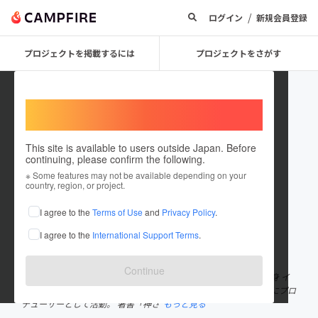
/
ログイン
新規会員登録
プロジェクトを掲載するには
プロジェクトをさがす
Welcome,
International users
This site is available to users outside Japan. Before
continuing, please confirm the following.
innocentworld
※ Some features may not be available depending on your
country, region, or project.
プロジェクトオーナー
I agree to the
Terms of Use
and
Privacy Policy
.
これまでに19回支援して5件のプロジェクトを投稿しています
I agree to the
International Support Terms
.
在住国：日本
現在地：東京都
出身国：日本
出身地：福島県
Continue
運営責任者/赤塚智高（トミー） 1979年生まれ 福島県いわき市出身 イ
ノセントワールド株式会社代表取締役 〝女性×日常×未来〟を軸にプロ
デューサーとして活動。 著書「神さ
もっと見る