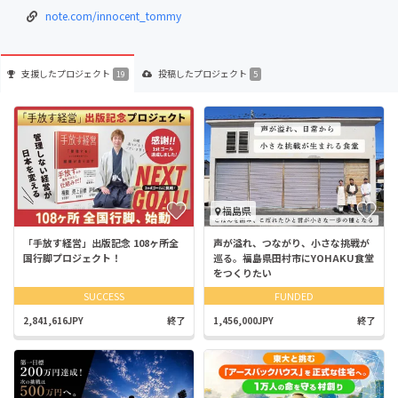
note.com/innocent_tommy
支援した
プロジェクト
投稿した
プロジェクト
19
5
福島県
「手放す経営」出版記念 108ヶ所全
声が溢れ、つながり、小さな挑戦が
国行脚プロジェクト！
巡る。福島県田村市にYOHAKU食堂
をつくりたい
SUCCESS
FUNDED
2,841,616JPY
終了
1,456,000JPY
終了