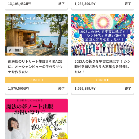
13,103,432JPY
終了
1,284,500JPY
終了
千葉県
南房総のリトリート施設UMIKAZE
2023人の祈りを宇宙に飛ばす！ シン
に、オーシャンビューの手作りサウ
時代を願い語らう大忘年会を開催し
ナを作りたい
たい！
FUNDED
FUNDED
1,570,500JPY
終了
1,026,799JPY
終了