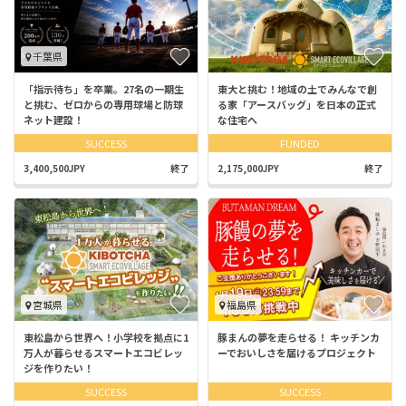
千葉県
「指示待ち」を卒業。27名の一期生
東大と挑む！地域の土でみんなで創
と挑む、ゼロからの専用球場と防球
る家「アースバッグ」を日本の正式
ネット建設！
な住宅へ
SUCCESS
FUNDED
3,400,500JPY
終了
2,175,000JPY
終了
宮城県
福島県
東松島から世界へ！小学校を拠点に1
豚まんの夢を走らせる！ キッチンカ
万人が暮らせるスマートエコビレッ
ーでおいしさを届けるプロジェクト
ジを作りたい！
SUCCESS
SUCCESS