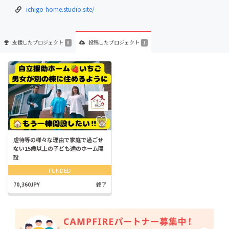
ichigo-home.studio.site/
支援した
プロジェクト
投稿した
プロジェクト
0
1
虐待等の様々な理由で家庭で過ごせ
ない15歳以上の子ども達のホーム開
設
FUNDED
70,360JPY
終了