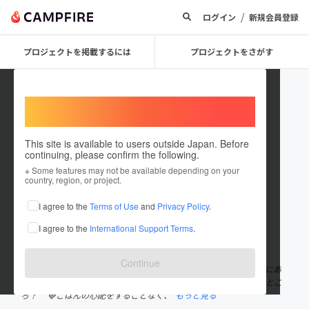
/
ログイン
新規会員登録
プロジェクトを掲載するには
プロジェクトをさがす
Welcome,
International users
This site is available to users outside Japan. Before
continuing, please confirm the following.
ichigonosato
※ Some features may not be available depending on your
country, region, or project.
プロジェクトオーナー
I agree to the
Terms of Use
and
Privacy Policy
.
これまでに1件のプロジェクトを投稿しています
I agree to the
International Support Terms
.
在住国：日本
現在地：北海道
出身国：日本
出身地：未設定
Continue
自立援助ホーム🍓いちご 「ぼくのわたしの居場所」 北海道旭川市にあ
る自立援助ホームです🍓 🏠『自立援助ホーム いちご』ってどんなとこ
ろ？ 🍓ごはんの心配をすることなく、
もっと見る