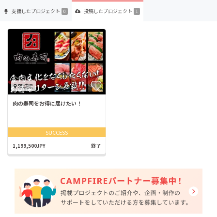
支援した
プロジェクト
投稿した
プロジェクト
0
1
茨城県
肉の寿司をお得に届けたい！
SUCCESS
1,199,500JPY
終了