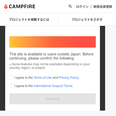
/
ログイン
新規会員登録
プロジェクトを掲載するには
プロジェクトをさがす
Welcome,
International users
This site is available to users outside Japan. Before
continuing, please confirm the following.
肉の寿司 一縁
※ Some features may not be available depending on your
country, region, or project.
プロジェクトオーナー
I agree to the
Terms of Use
and
Privacy Policy
.
これまでに1件のプロジェクトを投稿しています
I agree to the
International Support Terms
.
在住国：日本
現在地：茨城県
出身国：日本
出身地：未設定
Continue
肉の寿司一縁 守谷店1月18日オープン！