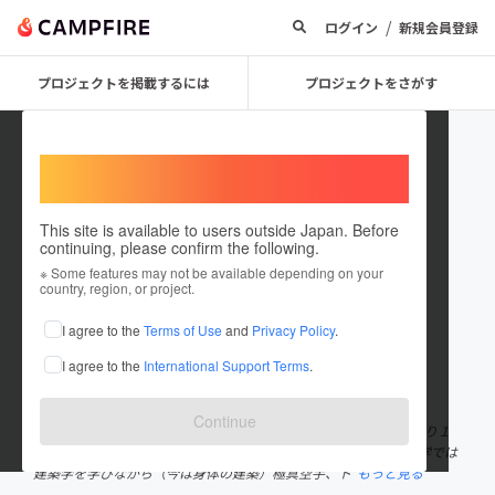
/
ログイン
新規会員登録
プロジェクトを掲載するには
プロジェクトをさがす
Welcome,
International users
This site is available to users outside Japan. Before
continuing, please confirm the following.
赤坂元気堂・治療院
※ Some features may not be available depending on your
country, region, or project.
プロジェクトオーナー
I agree to the
Terms of Use
and
Privacy Policy
.
これまでに1回支援して14件のプロジェクトを投稿しています
I agree to the
International Support Terms
.
在住国：日本
現在地：東京都
出身国：日本
出身地：京都府
Continue
赤坂元気堂・治療院 院長 高校生の時、ウェイトトレーニングにより１
年で体重が２倍になったことにより体の不思議に興味を持つ。大学では
建築学を学びながら（今は身体の建築）極真空手、ト
もっと見る