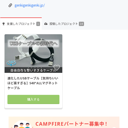
genkigenkigenki.jp/
支援した
プロジェクト
投稿した
プロジェクト
1
14
進化したUSBケーブル【気持ちいい
ほど楽すぎる】540°ALLマグネット
ケーブル
購入する