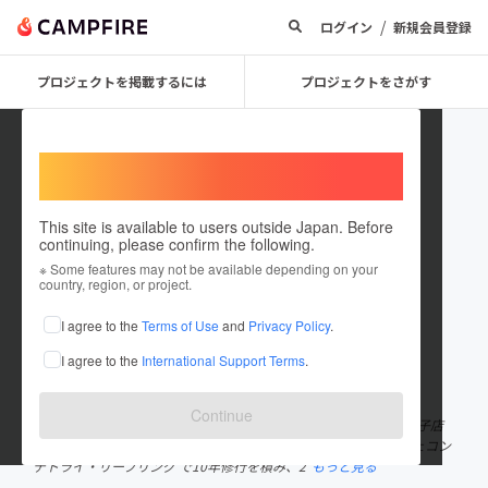
/
ログイン
新規会員登録
プロジェクトを掲載するには
プロジェクトをさがす
Welcome,
International users
This site is available to users outside Japan. Before
continuing, please confirm the following.
holland_i
※ Some features may not be available depending on your
country, region, or project.
プロジェクトオーナー
I agree to the
Terms of Use
and
Privacy Policy
.
これまでに1件のプロジェクトを投稿しています
I agree to the
International Support Terms
.
在住国：日本
現在地：未設定
出身国：日本
出身地：未設定
Continue
合資会社オランダ製菓 代表 名古屋市瑞穂区で70年続く老舗洋菓子店
の3代目。 川崎のウィーン菓子工房リリエンベルグ 、浜松のカフェコン
デトライ・リープリング で10年修行を積み、2
もっと見る