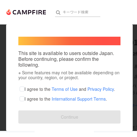
Welcome,
International users
hmc080
人気のプロジェクト
注目のリ
This site is available to users outside Japan.
これまでに2
Before continuing, please confirm the
following.
在住国：日本
※ Some features may not be available depending on
アート・写真
出身国：日本
your country, region, or project.
一般社団法人 
テクノロジー・ガジェット
I agree to the
Terms of Use
and
Privacy Policy
.
心を癒し、暮ら
I agree to the
International Support Terms
.
映像・映画
handmade-c
ビジネス・起業
Continue
まちづくり・地域活性化
支援した
プロジェクト
0
投稿した
プロジェ