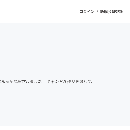
/
ログイン
新規会員登録
ジェクト
もうすぐ公開されます
プロダクト
令和元年に設立しました。 キャンドル作りを通して、
ファッション
スポーツ
ケア
ソーシャルグッド