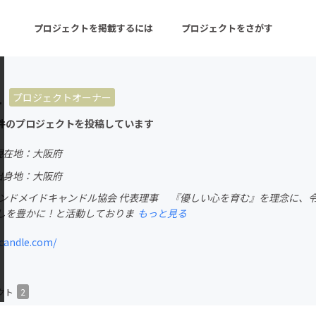
プロジェクトを掲載するには
プロジェクトをさがす
1
プロジェクトオーナー
ターン
注目の新着プロジェクト
募集終了が近いプロ
件のプロジェクトを投稿しています
現在地：大阪府
音楽
舞台・パフォーマンス
出身地：大阪府
ハンドメイドキャンドル協会 代表理事 『優しい心を育む』を理念に、
ゲーム・サービス開発
フード・飲食店
しを豊かに！と活動しておりま
もっと見る
書籍・雑誌出版
アニメ・漫画
andle.com/
チャレンジ
ビューティー・ヘルス
クト
2