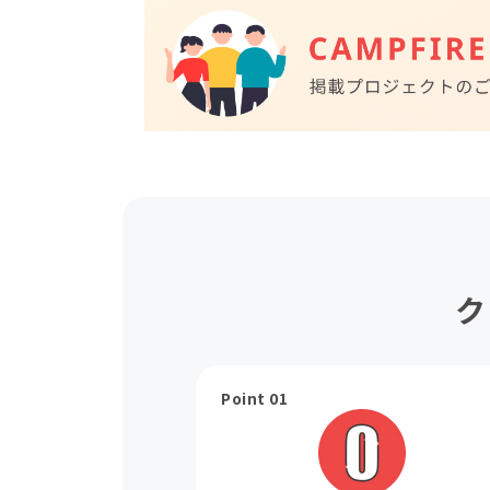
ク
Point 01