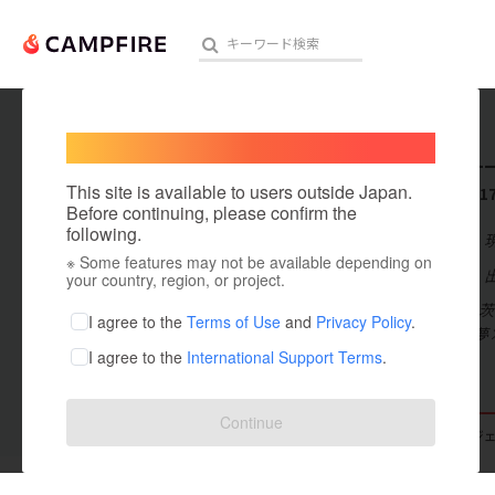
Welcome,
International users
hit____
人気のプロジェクト
注目のリ
This site is available to users outside Japan.
これまでに1
Before continuing, please confirm the
following.
在住国：日本
※ Some features may not be available depending on
アート・写真
出身国：日本
your country, region, or project.
Beauty J
テクノロジー・ガジェット
I agree to the
Terms of Use
and
Privacy Policy
.
めた絵描きの夢
I agree to the
International Support Terms
.
映像・映画
ビジネス・起業
Continue
支援した
プロジェクト
17
投稿した
プロジ
まちづくり・地域活性化