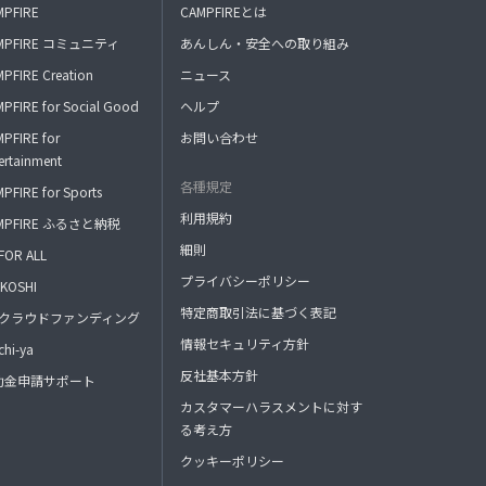
MPFIRE
CAMPFIREとは
MPFIRE コミュニティ
あんしん・安全への取り組み
PFIRE Creation
ニュース
PFIRE for Social Good
ヘルプ
PFIRE for
お問い合わせ
ertainment
各種規定
PFIRE for Sports
利用規約
MPFIRE ふるさと納税
細則
FOR ALL
プライバシーポリシー
KOSHI
特定商取引法に基づく表記
FAクラウドファンディング
情報セキュリティ方針
hi-ya
反社基本方針
助金申請サポート
カスタマーハラスメントに対す
る考え方
クッキーポリシー