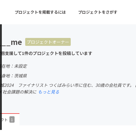
プロジェクトを掲載するには
プロジェクトをさがす
___me
プロジェクトオーナー
ターン
注目の新着プロジェクト
募集終了が近いプロ
7回支援して1件のプロジェクトを投稿しています
現在地：未設定
音楽
舞台・パフォーマンス
出身地：茨城県
apan茨城2024 ファイナリスト つくばみらい市に住む、30歳の会社員で
ゲーム・サービス開発
フード・飲食店
×社会課題の解決に
もっと見る
書籍・雑誌出版
アニメ・漫画
チャレンジ
ビューティー・ヘルス
ェクト
1