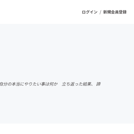
/
ログイン
新規会員登録
ジェクト
もうすぐ公開されます
プロダクト
す。 自分の本当にやりたい事は何か 立ち返った結果、 諦
ファッション
スポーツ
ケア
ソーシャルグッド