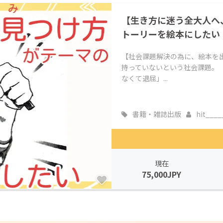
CAMPFIRE for Social Good
CAMPFIRE Creation
【生き方に迷う全大人へ
CAMPFIREふるさと納税
machi-ya
コミュニティ
トーリーを絵本にしたい
【社会課題解決の為に、絵本を
持っていないという社会課題。
なくて退屈」...
書籍・雑誌出版
hit___
現在
75,000JPY