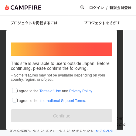
/
ログイン
新規会員登録
プロジェクトを掲載するには
プロジェクトをさがす
Welcome,
International users
This site is available to users outside Japan. Before
continuing, please confirm the following.
hirotajinja
※ Some features may not be available depending on your
country, region, or project.
プロジェクトオーナー
I agree to the
Terms of Use
and
Privacy Policy
.
これまでに18回支援して2件のプロジェクトを投稿しています
I agree to the
International Support Terms
.
在住国：日本
現在地：青森県
出身国：日本
出身地：青森県
Continue
人々に寄り添い、一日、一年、一生を共にする廣田神社は、一切の病
気・厄・災いを祓い除ける《病厄除》の御神徳を以て心整うよりどころ
を人と社会に”むすひ”ます。 ”むすひ”はあらゆるも
もっと見る