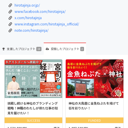
hirotajinja.or.jp/
www.facebook.com/hirotajinja/
x.com/hirotajinja
www.instagram.com/hirotajinja_official/
note.com/hirotajinja/
支援した
プロジェクト
投稿した
プロジェクト
18
2
青森県
挑戦し続ける神社のブランディング
神社の大鳥居に金魚ねぶたを掲げて
戦略！神職のわたしが得た仕事の知
街を彩りたい！
見を届けたい！
SUCCESS
FUNDED