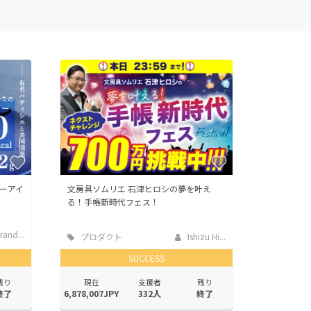
ーアイ
文房具ソムリエ 石津ヒロシの夢を叶え
る！手帳新時代フェス！
nd...
プロダクト
Ishizu Hi...
SUCCESS
残り
現在
支援者
残り
終了
6,878,007JPY
332人
終了