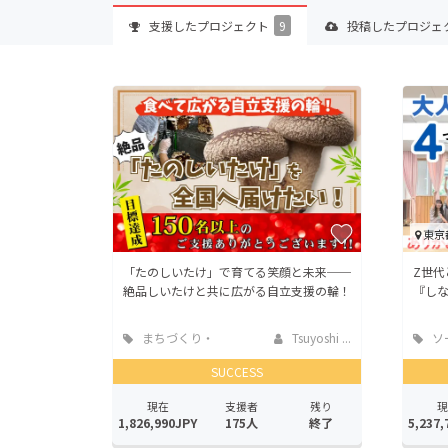
支援した
プロジェクト
9
投稿した
プロジェ
東京
「たのしいたけ」で育てる笑顔と未来──
Z世
絶品しいたけと共に広がる自立支援の輪！
『しな
まちづくり・
Tsuyoshi ...
ソ
地域活性化
ッド
SUCCESS
現在
支援者
残り
現
1,826,990JPY
175人
終了
5,237,