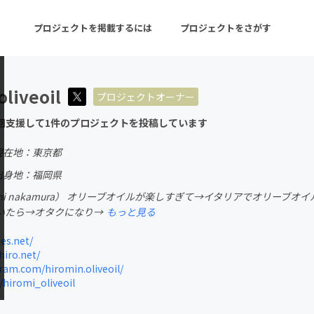
プロジェクトを掲載するには
プロジェクトをさがす
oliveoil
プロジェクトオーナー
ターン
注目の新着プロジェクト
募集終了が近いプロ
回支援して1件のプロジェクトを投稿しています
現在地：東京都
音楽
舞台・パフォーマンス
出身地：福岡県
omi nakamura） オリーブオイルが楽しすぎて→イタリアでオリー
ゲーム・サービス開発
フード・飲食店
いたら→オタクになり→
もっと見る
書籍・雑誌出版
アニメ・漫画
ies.net/
iro.net/
チャレンジ
ビューティー・ヘルス
am.com/hiromin.oliveoil/
/hiromi_oliveoil