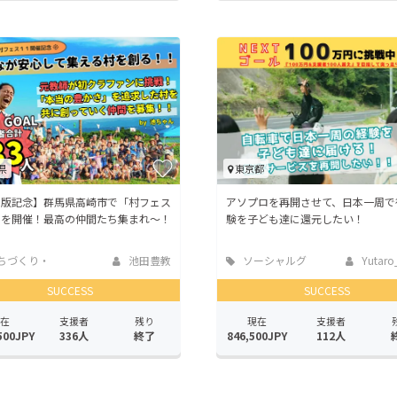
県
東京都
出版記念】群馬県高崎市で「村フェス
アソプロを再開させて、日本一周で
」を開催！最高の仲間たち集まれ〜！
験を子ども達に還元したい！
ちづくり・
池田豊教
ソーシャルグ
Yutaro
活性化
ッド
SUCCESS
SUCCESS
在
支援者
残り
現在
支援者
500JPY
336人
終了
846,500JPY
112人