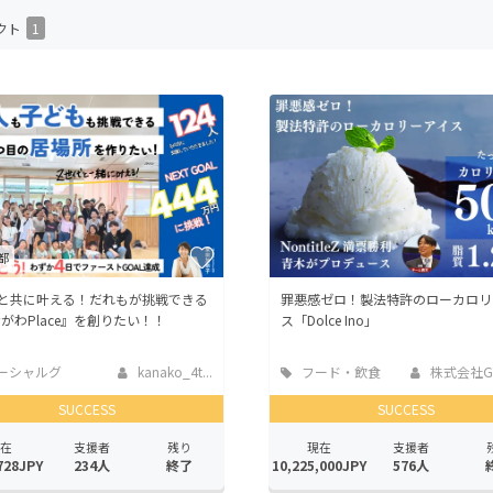
CAMPFIRE for Social Good
CAMPFIRE Creation
クト
1
CAMPFIREふるさと納税
machi-ya
コミュニティ
都
代と共に叶える！だれもが挑戦できる
罪悪感ゼロ！製法特許のローカロリ
がわPlace』を創りたい！！
ス「Dolce Ino」
ーシャルグ
kanako_4t...
フード・飲食
株式会社Gra
店
SUCCESS
SUCCESS
在
支援者
残り
現在
支援者
728JPY
234人
終了
10,225,000JPY
576人