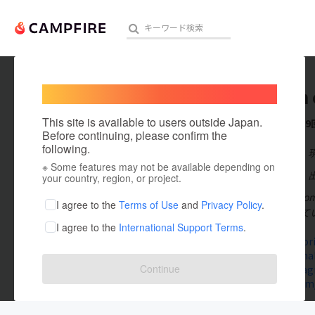
Welcome,
International users
hiromin 
人気のプロジェクト
注目のリ
This site is available to users outside Japan.
これまでに9
Before continuing, please confirm the
following.
在住国：日本
※ Some features may not be available depending on
アート・写真
出身国：日本
your country, region, or project.
中村裕美（hir
テクノロジー・ガジェット
I agree to the
Terms of Use
and
Privacy Policy
.
イルを深掘って
I agree to the
International Support Terms
.
映像・映画
oliveoilstor
www.cucinah
ビジネス・起業
Continue
www.instagr
twitter.com
まちづくり・地域活性化