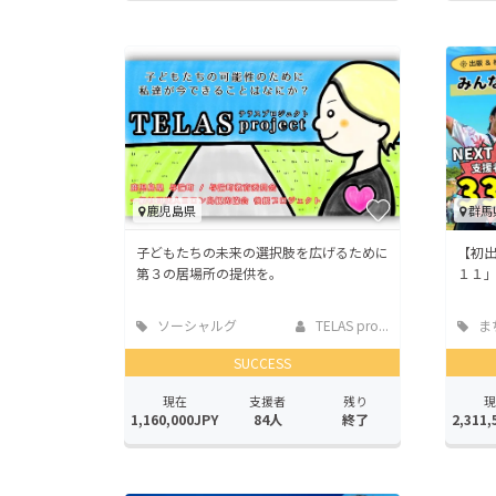
鹿児島県
群馬
子どもたちの未来の選択肢を広げるために
【初
第３の居場所の提供を。
１１
ソーシャルグ
TELAS pro...
ま
ッド
地域
SUCCESS
現在
支援者
残り
現
1,160,000JPY
84人
終了
2,311,