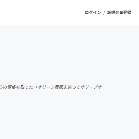
/
ログイン
新規会員登録
ジェクト
もうすぐ公開されます
プロダクト
ブオイルの資格を取った→オリーブ農園を巡ってオリーブオ
ファッション
スポーツ
ケア
ソーシャルグッド