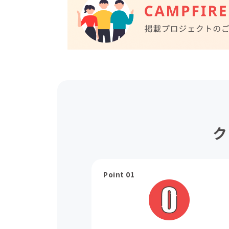
ク
Point 01