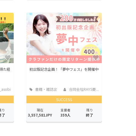
得た経
初出版記念企画！「夢中フェス」を開催中
_asobi
書籍・雑誌出
合同会社RAYS菱...
版
SUCCESS
残り
現在
支援者
残り
終了
3,557,581JPY
359人
終了