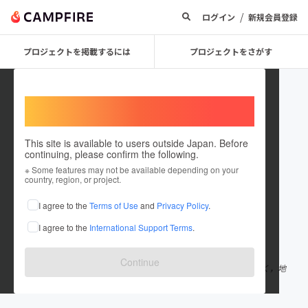
/
ログイン
新規会員登録
プロジェクトを掲載するには
プロジェクトをさがす
Welcome,
International users
This site is available to users outside Japan. Before
continuing, please confirm the following.
hinatayama0405
※ Some features may not be available depending on your
country, region, or project.
プロジェクトオーナー
I agree to the
Terms of Use
and
Privacy Policy
.
これまでに3回支援して1件のプロジェクトを投稿しています
I agree to the
International Support Terms
.
在住国：日本
現在地：鹿児島県
出身国：日本
出身地：鹿児島県
Continue
鹿児島県霧島市 日当山の同窓会団体です。 同窓会運営だけでなく，地
域活性化のために若者が活躍できるまちをめざします！