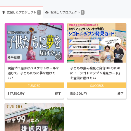
支援した
プロジェクト
投稿した
プロジェクト
3
1
千葉県
現役プロ選手がバスケットボールを
子どもの強み発見と自信UPのため
通じて、子どもたちに夢を届けた
に！「シゴト☆ジブン発見カード」
い！
を全国に届けたい
FUNDED
SUCCESS
547,500JPY
終了
580,000JPY
終了