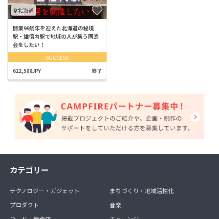
北海道
開業99周年を迎えた北海道の秘境
駅・雄信内駅で地域の人が集う同窓
会をしたい！
SUCCESS
622,500JPY
終了
カテゴリー
テクノロジー・ガジェット
まちづくり・地域活性化
プロダクト
音楽
フード・飲食店
チャレンジ