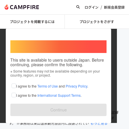
/
ログイン
新規会員登録
プロジェクトを掲載するには
プロジェクトをさがす
Welcome,
International users
This site is available to users outside Japan. Before
continuing, please confirm the following.
higashiyamaonsen_bonodori
※ Some features may not be available depending on your
country, region, or project.
プロジェクトオーナー
I agree to the
Terms of Use
and
Privacy Policy
.
これまでに1件のプロジェクトを投稿しています
I agree to the
International Support Terms
.
在住国：日本
現在地：福島県
出身国：日本
出身地：福島県
Continue
東山盆踊り実行委員会です。 今年（2024年）80周年を迎える東山盆踊
りの5年ぶりの復活開催に向けクラウドファンディングに取り組みま
す。 ※事務局は東山温泉観光協会内に設置されてい
もっと見る