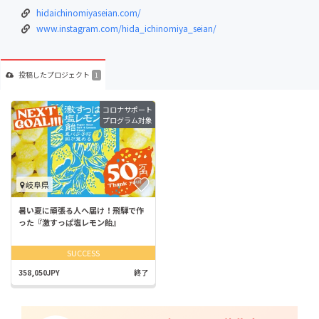
hidaichinomiyaseian.com/
www.instagram.com/hida_ichinomiya_seian/
投稿した
プロジェクト
1
コロナサポート
プログラム対象
岐阜県
暑い夏に頑張る人へ届け！飛騨で作
った『激すっぱ塩レモン飴』
SUCCESS
358,050JPY
終了