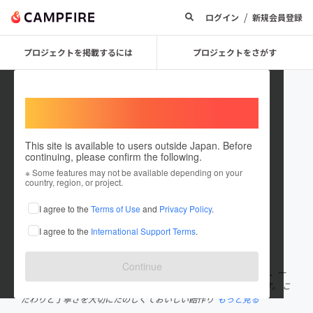
/
ログイン
新規会員登録
プロジェクトを掲載するには
プロジェクトをさがす
Welcome,
International users
This site is available to users outside Japan. Before
continuing, please confirm the following.
hidaichinomiya_seian
※ Some features may not be available depending on your
country, region, or project.
プロジェクトオーナー
I agree to the
Terms of Use
and
Privacy Policy
.
これまでに1回支援して1件のプロジェクトを投稿しています
I agree to the
International Support Terms
.
在住国：日本
現在地：岐阜県
出身国：日本
出身地：岐阜県
Continue
有限会社 飛騨いちのみや製飴は1986年に創業し、飛騨高山の外れ、一
之宮という小さな町にある、家族代々で繋いできた家業の飴屋です。 こ
だわりと丁寧さを大切にたのしくておいしい飴作り
もっと見る