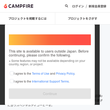
/
ログイン
新規会員登録
プロジェクトを掲載するには
プロジェクトをさがす
Welcome,
International users
This site is available to users outside Japan. Before
continuing, please confirm the following.
haru_coffee_cake
※ Some features may not be available depending on your
country, region, or project.
プロジェクトオーナー
I agree to the
Terms of Use
and
Privacy Policy
.
これまでに3回支援して1件のプロジェクトを投稿しています
I agree to the
International Support Terms
.
在住国：日本
現在地：愛知県
出身国：日本
出身地：未設定
Continue
お菓子とコーヒーのふたり。 2021年春、愛知県名古屋市川名に実店舗o
penします！！ 季節に合わせた食材を使用した心温まるお菓子と お菓子
に合うスペシャルティコーヒーを。