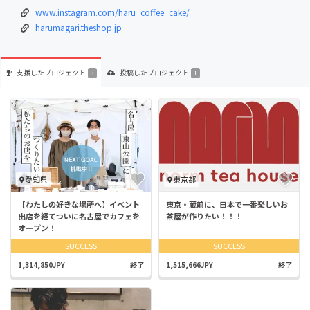
www.instagram.com/haru_coffee_cake/
harumagari.theshop.jp
支援した
プロジェクト
投稿した
プロジェクト
3
1
愛知県
東京都
【わたしの好きな場所へ】イベント
東京・蔵前に、日本で一番楽しいお
出店を経てついに名古屋でカフェを
茶屋が作りたい！！！
オープン！
SUCCESS
SUCCESS
1,314,850JPY
終了
1,515,666JPY
終了