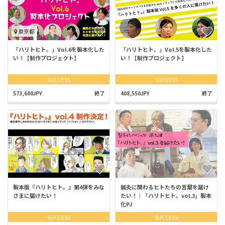
東京都
「ハリトヒト。」Vol.6を製本化した
「ハリトヒト。」Vol.5を製本化した
い！【制作プロジェクト】
い！【制作プロジェクト】
SUCCESS
SUCCESS
573,600JPY
終了
408,550JPY
終了
製本版『ハリトヒト。』第4弾をみな
鍼灸に関わるヒトたちの言葉を届け
さまに届けたい！
たい！｜「ハリトヒト。vol.3」製本
化PJ
SUCCESS
SUCCESS