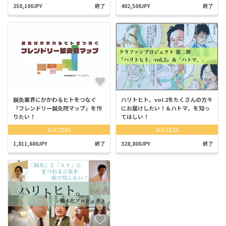
250,100JPY
終了
402,500JPY
終了
鍼灸業界にかかわるヒトをつなぐ
ハリトヒト。vol.2をたくさんの方々
「フレンドリー鍼灸院マップ」を作
にお届けしたい！＆ハトマ。を知っ
りたい！
てほしい！
SUCCESS
SUCCESS
1,811,600JPY
終了
328,800JPY
終了