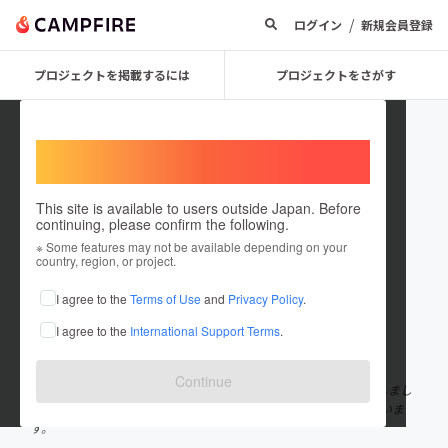
/
ログイン
新規会員登録
プロジェクトを掲載するには
プロジェクトをさがす
Welcome,
International users
This site is available to users outside Japan. Before
continuing, please confirm the following.
haritohito
※ Some features may not be available depending on your
country, region, or project.
プロジェクトオーナー
I agree to the
Terms of Use
and
Privacy Policy
.
これまでに1回支援して9件のプロジェクトを投稿しています
I agree to the
International Support Terms
.
在住国：日本
現在地：東京都
出身国：日本
出身地：東京都
Continue
鍼灸師によるwebメディア「ハリトヒト。」は2019年3月に創刊しまし
た。 現在、鍼灸業界にたずさわるヒトたちへの取材をおこなっていま
す。