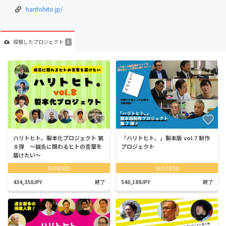
haritohito.jp/
投稿した
プロジェクト
9
ハリトヒト。製本化プロジェクト 第
「ハリトヒト。」製本版 vol.7 制作
８弾 〜鍼灸に関わるヒトの言葉を
プロジェクト
届けたい〜
FUNDED
SUCCESS
434,350JPY
終了
540,189JPY
終了