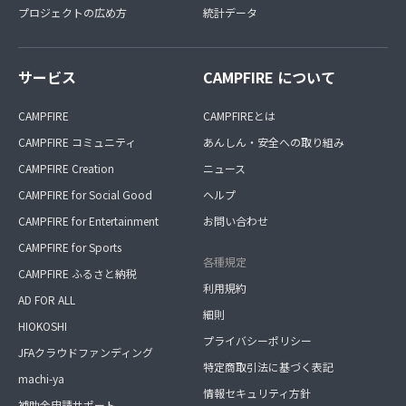
プロジェクトの広め方
統計データ
サービス
CAMPFIRE について
CAMPFIRE
CAMPFIREとは
CAMPFIRE コミュニティ
あんしん・安全への取り組み
CAMPFIRE Creation
ニュース
CAMPFIRE for Social Good
ヘルプ
CAMPFIRE for Entertainment
お問い合わせ
CAMPFIRE for Sports
各種規定
CAMPFIRE ふるさと納税
利用規約
AD FOR ALL
細則
HIOKOSHI
プライバシーポリシー
JFAクラウドファンディング
特定商取引法に基づく表記
machi-ya
情報セキュリティ方針
補助金申請サポート