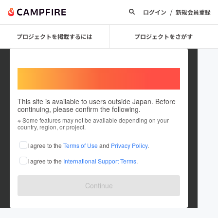
/
ログイン
新規会員登録
プロジェクトを掲載するには
プロジェクトをさがす
Welcome,
International users
This site is available to users outside Japan. Before
continuing, please confirm the following.
hamachiku
※ Some features may not be available depending on your
country, region, or project.
プロジェクトオーナー
I agree to the
Terms of Use
and
Privacy Policy
.
これまでに2件のプロジェクトを投稿しています
I agree to the
International Support Terms
.
在住国：日本
現在地：島根県
出身国：日本
出身地：島根県
Continue
島根県浜田市の水産加工会社はまちくの三代目です。