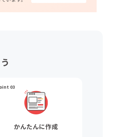
ょう
oint 03
かんたんに作成