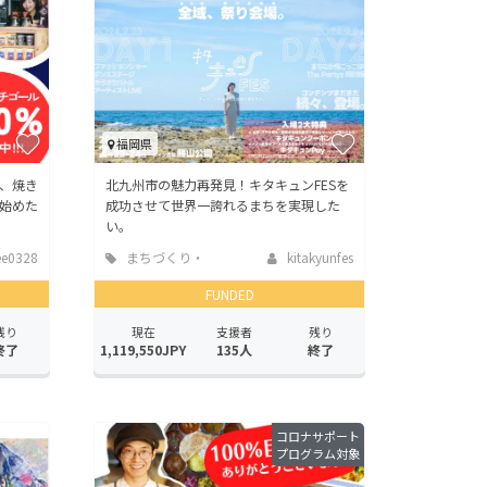
福岡県
、焼き
北九州市の魅力再発見！キタキュンFESを
始めた
成功させて世界一誇れるまちを実現した
い。
ee0328
まちづくり・
kitakyunfes
地域活性化
FUNDED
残り
現在
支援者
残り
終了
1,119,550JPY
135人
終了
コロナサポート
プログラム対象