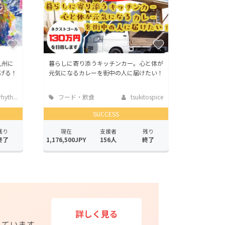
九州に
暮らしに寄り添うキッチンカー。心と体が
げる！
元気になるカレーを街中の人に届けたい！
hyth...
フード・飲食
tsukitospice
店
SUCCESS
残り
現在
支援者
残り
終了
1,176,500JPY
156人
終了