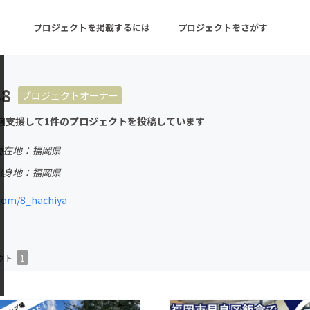
プロジェクトを掲載するには
プロジェクトをさがす
88
プロジェクトオーナー
ターン
注目の新着プロジェクト
募集終了が近いプロ
回支援して1件のプロジェクトを投稿しています
現在地：福岡県
音楽
舞台・パフォーマンス
出身地：福岡県
ゲーム・サービス開発
フード・飲食店
com/8_hachiya
書籍・雑誌出版
アニメ・漫画
チャレンジ
ビューティー・ヘルス
クト
1