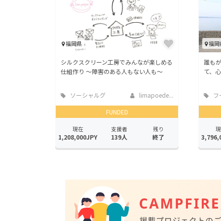
福岡県
福岡
シルクスクリーン工房でみんなが楽しめる
誰も
仕組作り ～障害のある人もない人も～
て、
ソーシャルグ
limapoede...
フ
ッド
店
FUNDED
現在
支援者
残り
現
1,208,000JPY
139人
終了
3,796,