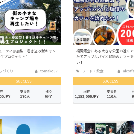
CAMPFIRE for Social Good
CAMPFIRE Creation
CAMPFIREふるさと納税
machi-ya
コミュニティ
県
福岡県
ュニティ参加型！巻き込み型キャン
福岡飯倉にある大きな公園の近くで
生プロジェクト"
たてアップルパイと珈琲のカフェを
い！
ちづくり・
tomako87
フード・飲食
aicoff
活性化
店
SUCCESS
SUCCESS
在
支援者
残り
現在
支援者
00JPY
170人
終了
1,153,000JPY
110人