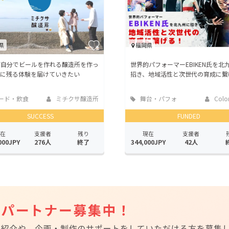
県
福岡県
が自分でビールを作れる醸造所を作っ
世界的パフォーマーEBIKEN氏を北
心に残る体験を届けていきたい
招き、地域活性と次世代の育成に繋
ード・飲食
ミチクサ醸造所
舞台・パフォ
Color
ーマンス
SUCCESS
FUNDED
在
支援者
残り
現在
支援者
000JPY
276人
終了
344,000JPY
42人