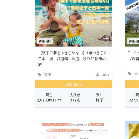
福岡県
福岡
【親子で夢をあきらめない】1歳の息子と
"コミ
日本一周｜武道館への道、残り29都市の
プ場再
旅
ま
音楽
aika
地域
SUCCESS
現在
支援者
残り
現
2,070,893JPY
277人
終了
827,5