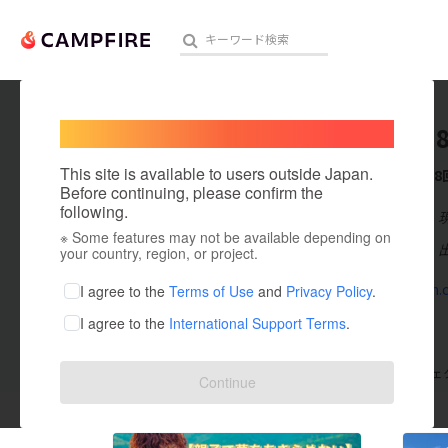
Welcome,
International users
hachiya
人気のプロジェクト
注目のリ
This site is available to users outside Japan.
これまでに8
Before continuing, please confirm the
following.
在住国：日本
※ Some features may not be available depending on
アート・写真
出身国：日本
your country, region, or project.
テクノロジー・ガジェット
instagram.
I agree to the
Terms of Use
and
Privacy Policy
.
I agree to the
International Support Terms
.
映像・映画
ビジネス・起業
支援した
プロジェクト
8
投稿した
プロジェ
Continue
まちづくり・地域活性化