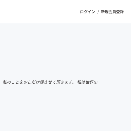
/
ログイン
新規会員登録
ジェクト
もうすぐ公開されます
プロダクト
。私のことを少しだけ話させて頂きます。 私は世界の
ファッション
スポーツ
ケア
ソーシャルグッド