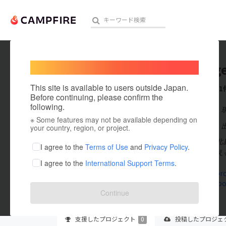
Welcome,
International users
great_ge
人気のプロジェクト
注目のリ
This site is available to users outside Japan.
これまでに1
Before continuing, please confirm the
following.
在住国：日本
※ Some features may not be available depending on
アート・写真
出身国：日本
your country, region, or project.
はじめまして北
テクノロジー・ガジェット
I agree to the
Terms of Use
and
Privacy Policy
.
人の健康を考え
I agree to the
International Support Terms
.
映像・映画
bodyonepro
www.facebo
ビジネス・起業
Continue
まちづくり・地域活性化
支援した
プロジェクト
0
投稿した
プロジェ