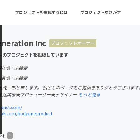
プロジェクトを掲載するには
プロジェクトをさがす
neration Inc
プロジェクトオーナー
ターン
注目の新着プロジェクト
募集終了が近いプロ
件のプロジェクトを投稿しています
現在地：未設定
音楽
舞台・パフォーマンス
出身地：未設定
島光一郎と申します。 私どものページをご覧頂きありがとうございます
ゲーム・サービス開発
フード・飲食店
る起業家兼プロデューサー兼デザイナー
もっと見る
書籍・雑誌出版
アニメ・漫画
duct.com/
ok.com/bodyoneproduct
チャレンジ
ビューティー・ヘルス
クト
1