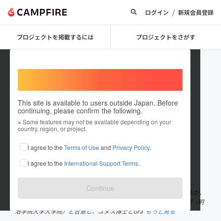
/
ログイン
新規会員登録
プロジェクトを掲載するには
プロジェクトをさがす
Welcome,
International users
This site is available to users outside Japan. Before
continuing, please confirm the following.
grameen_nippon
※ Some features may not be available depending on your
country, region, or project.
プロジェクトオーナー
I agree to the
Terms of Use
and
Privacy Policy
.
これまでに1件のプロジェクトを投稿しています
I agree to the
International Support Terms
.
在住国：日本
現在地：東京都
出身国：日本
出身地：東京都
Continue
一般社団法人 グラミン日本準備機構です。 ムハマド・ユヌス博士が、
2017年2月来日した際、「グラミン日本」設立について菅正広教授（明
治学院大学大学院）と合意し、ユヌス博士とGra
もっと見る