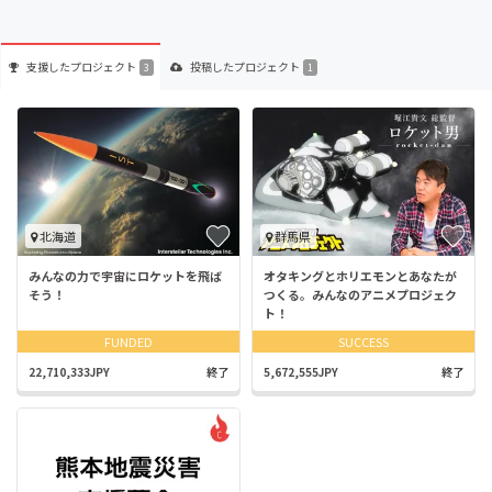
支援した
プロジェクト
投稿した
プロジェクト
3
1
北海道
群馬県
みんなの力で宇宙にロケットを飛ば
オタキングとホリエモンとあなたが
そう！
つくる。みんなのアニメプロジェク
ト！
FUNDED
SUCCESS
22,710,333JPY
終了
5,672,555JPY
終了