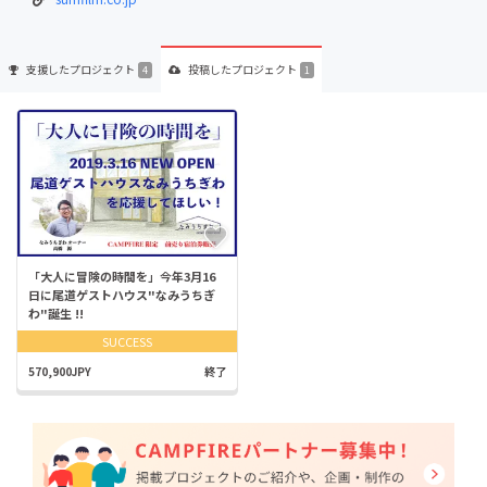
支援した
プロジェクト
投稿した
プロジェクト
4
1
「大人に冒険の時間を」今年3月16
日に尾道ゲストハウス"なみうちぎ
わ"誕生 !!
SUCCESS
570,900JPY
終了