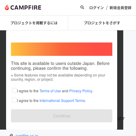
/
ログイン
新規会員登録
プロジェクトを掲載するには
プロジェクトをさがす
Welcome,
International users
This site is available to users outside Japan. Before
continuing, please confirm the following.
gensumfilm
※ Some features may not be available depending on your
country, region, or project.
プロジェクトオーナー
I agree to the
Terms of Use
and
Privacy Policy
.
これまでに4回支援して1件のプロジェクトを投稿しています
I agree to the
International Support Terms
.
在住国：日本
現在地：広島県
出身国：日本
出身地：広島県
Continue
株式会社SUMFILM代表。 「自分自身の幸せを選択できる社会を創造す
る」が私の在り方です。
sumfilm.co.jp