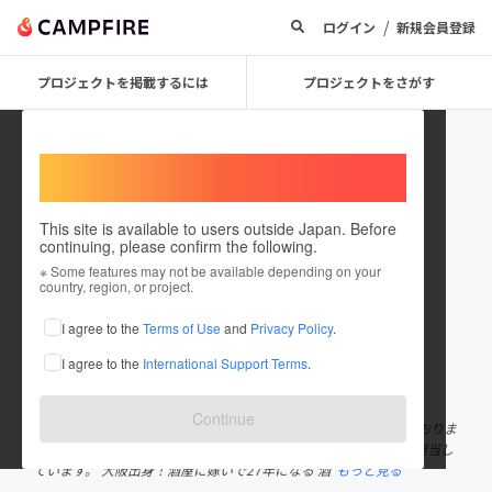
/
ログイン
新規会員登録
プロジェクトを掲載するには
プロジェクトをさがす
Welcome,
International users
This site is available to users outside Japan. Before
continuing, please confirm the following.
源七 遠藤商店
※ Some features may not be available depending on your
country, region, or project.
プロジェクトオーナー
I agree to the
Terms of Use
and
Privacy Policy
.
これまでに1件のプロジェクトを投稿しています
I agree to the
International Support Terms
.
在住国：日本
現在地：山形県
出身国：日本
出身地：山形県
Continue
プロジェクトオーナーは源七遠藤商店 代表「遠藤壽春」になっておりま
すが、クラウドファンディングの運営・発信は嫁の遠藤奈津子が担当し
ています。 大阪出身！酒屋に嫁いで27年になる 酒
もっと見る