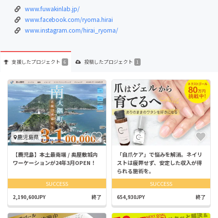
www.fuwakinlab.jp/
www.facebook.com/ryoma.hirai
www.instagram.com/hirai_ryoma/
支援した
プロジェクト
投稿した
プロジェクト
6
1
鹿児島県
【鹿児島】本土最南端 / 奥屋敷城内
「自爪ケア」で悩みを解消。ネイリ
ワーケーションが24年3月OPEN！
ストは疲弊せず、安定した収入が得
られる施術を。
SUCCESS
SUCCESS
2,190,600JPY
終了
654,930JPY
終了