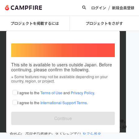
/
ログイン
新規会員登録
プロジェクトを掲載するには
プロジェクトをさがす
Welcome,
International users
This site is available to users outside Japan. Before
continuing, please confirm the following.
fuwakinlab
※ Some features may not be available depending on your
country, region, or project.
プロジェクトオーナー
I agree to the
Terms of Use
and
Privacy Policy
.
これまでに6回支援して1件のプロジェクトを投稿しています
I agree to the
International Support Terms
.
在住国：日本
現在地：未設定
出身国：日本
出身地：未設定
Continue
平井良磨 妻、3歳の息子、0歳の娘、1匹の猫の5人家族 施術歴10年。
セルフケア教室開催数 100回以上。直接育成、指導したセラピスト 50
名以上。 元日本代表選手、なでしこジャパ
もっと見る