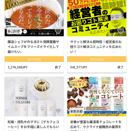
山梨県
醸造シェフが作る活きた発酵薬膳ザ
サクッと解決＆超時短！経営者のお
イムスープをフリーズドライ化して
困りゴト解決コミュニティを広めた
届けたい。
い！
SUCCESS
SUCCESS
2,276,500JPY
終了
541,577JPY
終了
東京都
妊娠・授乳中のママに【デカフェコ
栄養が豊富な羅漢果チョコレートを
ーヒー】をお手軽に楽しんでもらい
広めて、ウクライナ避難民の雇用を