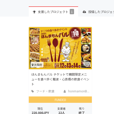
支援した
プロジェクト
1
投稿した
プロジェ
大阪府
ほんまもんバル チケットで期間限定メニ
ューを食べ歩く難波・心斎橋の飲食イベン
ト
フード・飲食
honmamonB...
店
FUNDED
現在
支援者
残り
220,000JPY
22人
終了