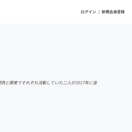
/
ログイン
新規会員登録
ジェクト
もうすぐ公開されます
プロダクト
関西と関東でそれぞれ活動していた二人が2017年に音
ファッション
スポーツ
ケア
ソーシャルグッド