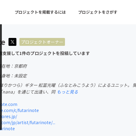
プロジェクトを掲載するには
プロジェクトをさがす
te
プロジェクトオーナー
ターン
注目の新着プロジェクト
募集終了が近いプロ
回支援して1件のプロジェクトを投稿しています
現在地：京都府
音楽
舞台・パフォーマンス
出身地：未設定
（ほりかつら）ギター 舩冨光曜（ふなとみこうよう）によるユニット。 
ゲーム・サービス開発
フード・飲食店
nana」を通じて出逢い、同
もっと見る
書籍・雑誌出版
アニメ・漫画
note.com
.com/c/futarinote
チャレンジ
ビューティー・ヘルス
tores.jp/
com/jp/artist/futarinote/...
tarinote