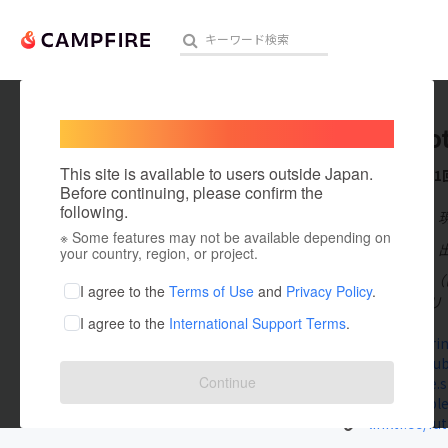
Welcome,
International users
futarino
人気のプロジェクト
注目のリ
This site is available to users outside Japan.
これまでに1
Before continuing, please confirm the
following.
在住国：日本
※ Some features may not be available depending on
アート・写真
出身国：日本
your country, region, or project.
ボーカル 堀桂
テクノロジー・ガジェット
I agree to the
Terms of Use
and
Privacy Policy
.
楽コラボアプリ「
I agree to the
International Support Terms
.
映像・映画
www.futari
www.youtube
ビジネス・起業
Continue
futarinote.s
music.apple.
まちづくり・地域活性化
linktr.ee/fu