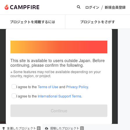
/
ログイン
新規会員登録
プロジェクトを掲載するには
プロジェクトをさがす
Welcome,
International users
This site is available to users outside Japan. Before
continuing, please confirm the following.
furukawagurume
※ Some features may not be available depending on your
country, region, or project.
プロジェクトオーナー
I agree to the
Terms of Use
and
Privacy Policy
.
これまでに1件のプロジェクトを投稿しています
I agree to the
International Support Terms
.
在住国：日本
現在地：青森県
出身国：日本
出身地：青森県
Continue
支援した
プロジェクト
投稿した
プロジェクト
0
1