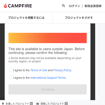
/
ログイン
新規会員登録
プロジェクトを掲載するには
プロジェクトをさがす
Welcome,
International users
This site is available to users outside Japan. Before
continuing, please confirm the following.
forestkitchen
※ Some features may not be available depending on your
country, region, or project.
プロジェクトオーナー
I agree to the
Terms of Use
and
Privacy Policy
.
これまでに2件のプロジェクトを投稿しています
I agree to the
International Support Terms
.
在住国：未設定
出身国：未設定
Continue
支援した
プロジェクト
投稿した
プロジェクト
0
2