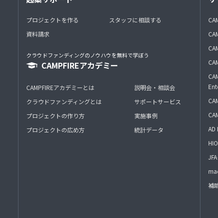
プロジェクトを作る
スタッフに相談する
CA
資料請求
CA
CAM
クラウドファンディングのノウハウを無料で学ぼう
CAM
CAMPFIREアカデミー
CAM
Ent
CAMPFIREアカデミーとは
説明会・相談会
CAM
クラウドファンディングとは
サポートサービス
CA
プロジェクトの作り方
実施事例
AD 
プロジェクトの広め方
統計データ
HIO
J
mac
補