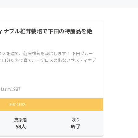
ィナブル椎茸栽培で下田の特産品を絶
ウスを建て、菌床椎茸を栽培します！ 下田ブルー
を自分たちで育て、一切ロスの出ないサスティナブ
farm1987
SUCCESS
支援者
残り
58人
終了