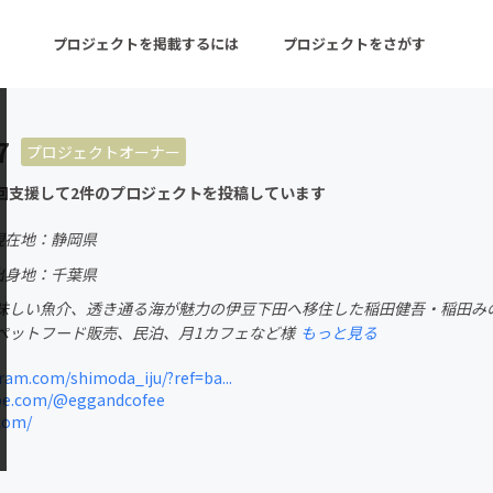
プロジェクトを掲載するには
プロジェクトをさがす
7
プロジェクトオーナー
ターン
注目の新着プロジェクト
募集終了が近いプロ
回支援して2件のプロジェクトを投稿しています
現在地：静岡県
音楽
舞台・パフォーマンス
出身地：千葉県
味しい魚介、透き通る海が魅力の伊豆下田へ移住した稲田健吾・稲田み
ゲーム・サービス開発
フード・飲食店
ペットフード販売、民泊、月1カフェなど様
もっと見る
書籍・雑誌出版
アニメ・漫画
am.com/shimoda_iju/?ref=ba...
be.com/@eggandcofee
チャレンジ
ビューティー・ヘルス
com/