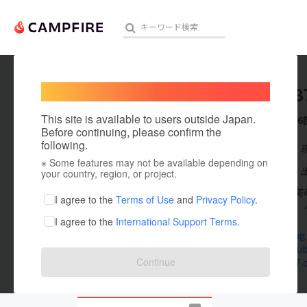
Welcome,
International users
farm198
人気のプロジェクト
注目のリ
This site is available to users outside Japan.
これまでに6
Before continuing, please confirm the
following.
在住国：日本
※ Some features may not be available depending on
アート・写真
出身国：日本
your country, region, or project.
温暖な気候、美
テクノロジー・ガジェット
I agree to the
Terms of Use
and
Privacy Policy
.
業や珈琲焙煎、
I agree to the
International Support Terms
.
映像・映画
www.instagr
www.youtu
ビジネス・起業
Continue
farm-1987.
まちづくり・地域活性化