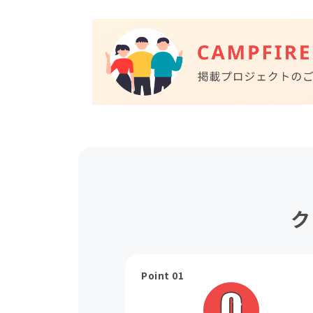
ク
Point 01