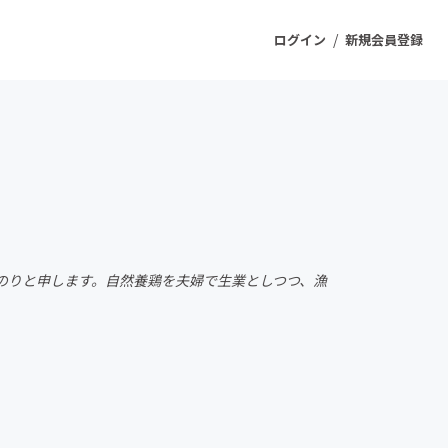
/
ログイン
新規会員登録
ジェクト
もうすぐ公開されます
プロダクト
のりと申します。自然養鶏を夫婦で生業としつつ、漁
ファッション
スポーツ
ケア
ソーシャルグッド