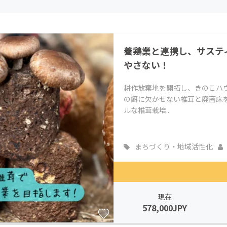
CAMPFIRE for Social Good
CAMPFIRE Creation
CAMPFIREふるさと納税
machi-ya
コミュニティ
養鶏業と連携し、サステ
やさない！
耕作放棄地を開拓し、きのこハ
の餌に欠かせない椎茸と廃菌床
ルな椎茸栽培...
まちづくり・地域活性化
現在
578,000JPY