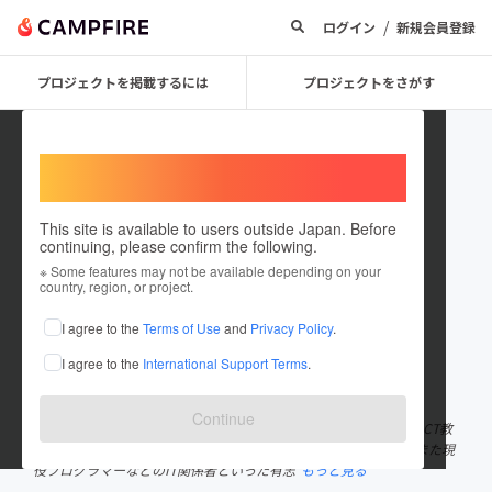
/
ログイン
新規会員登録
プロジェクトを掲載するには
プロジェクトをさがす
Welcome,
International users
This site is available to users outside Japan. Before
continuing, please confirm the following.
exakids
※ Some features may not be available depending on your
country, region, or project.
プロジェクトオーナー
I agree to the
Terms of Use
and
Privacy Policy
.
これまでに1件のプロジェクトを投稿しています
I agree to the
International Support Terms
.
在住国：日本
現在地：福岡県
出身国：未設定
Continue
EXA KIDS実行委員会は福岡で子供たちへのプログラミング教育やICT教
育を行う教室や、学校教育や学習塾や子育てなどの教育関係者、また現
役プログラマーなどのIT関係者といった有志
もっと見る