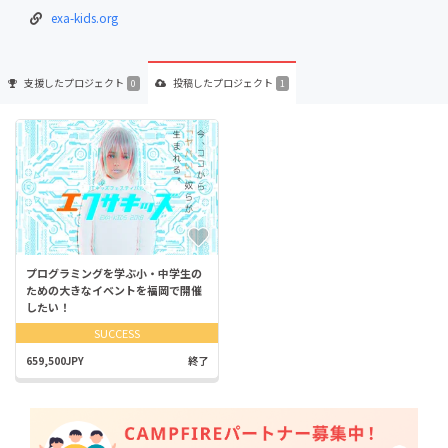
exa-kids.org
支援した
プロジェクト
投稿した
プロジェクト
0
1
プログラミングを学ぶ小・中学生の
ための大きなイベントを福岡で開催
したい！
SUCCESS
659,500JPY
終了