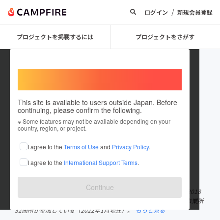
/
ログイン
新規会員登録
プロジェクトを掲載するには
プロジェクトをさがす
Welcome,
International users
This site is available to users outside Japan. Before
continuing, please confirm the following.
enjunetwork
※ Some features may not be available depending on your
country, region, or project.
プロジェクトオーナー
I agree to the
Terms of Use
and
Privacy Policy
.
これまでに1件のプロジェクトを投稿しています
I agree to the
International Support Terms
.
在住国：日本
現在地：未設定
出身国：日本
出身地：未設定
Continue
【アフターケア事業全国ネットワーク えんじゅ】 2018
年設立。社会的養護自立支援事業、アフターケア事業などを行う事業所
32箇所が参加している（2022年1月現在）。
もっと見る