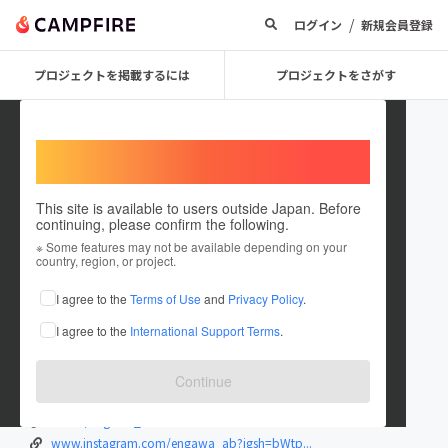
/
ログイン
新規会員登録
プロジェクトを掲載するには
プロジェクトをさがす
Welcome,
International users
This site is available to users outside Japan. Before
continuing, please confirm the following.
兼松 明日佳
※ Some features may not be available depending on your
country, region, or project.
プロジェクトオーナー
I agree to the
Terms of Use
and
Privacy Policy
.
これまでに1件のプロジェクトを投稿しています
I agree to the
International Support Terms
.
在住国：日本
現在地：千葉県
出身国：日本
出身地：岐阜県
Continue
www.engawa9.com/
x.com/engawa_abiko
www.instagram.com/engawa_ab?igsh=bWtp...