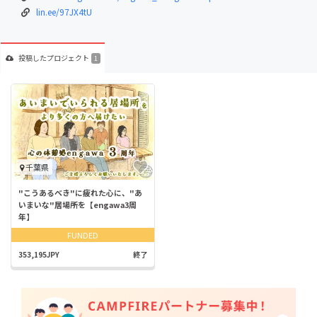
lin.ee/97JX4tU
投稿した
プロジェクト
1
千葉県
"こうあるべき"に疲れた心に、"あ
いまいな"居場所を【engawa3周
年】
FUNDED
353,195JPY
終了