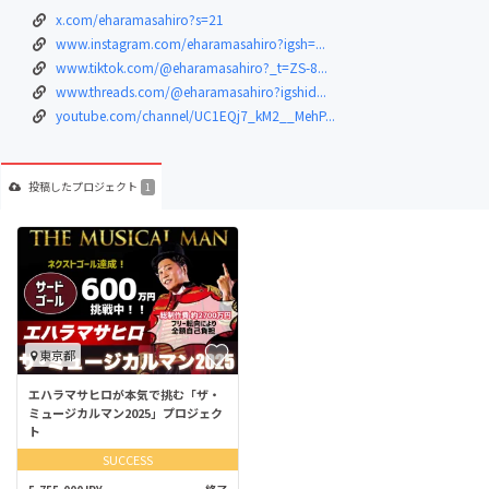
x.com/eharamasahiro?s=21
www.instagram.com/eharamasahiro?igsh=...
www.tiktok.com/@eharamasahiro?_t=ZS-8...
www.threads.com/@eharamasahiro?igshid...
youtube.com/channel/UC1EQj7_kM2__MehP...
投稿した
プロジェクト
1
東京都
エハラマサヒロが本気で挑む「ザ・
ミュージカルマン2025」プロジェク
ト
SUCCESS