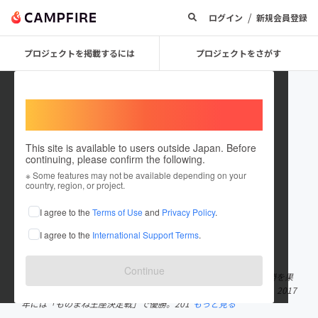
/
ログイン
新規会員登録
プロジェクトを掲載するには
プロジェクトをさがす
Welcome,
International users
This site is available to users outside Japan. Before
continuing, please confirm the following.
エハラマサヒロ
※ Some features may not be available depending on your
country, region, or project.
プロジェクトオーナー
I agree to the
Terms of Use
and
Privacy Policy
.
これまでに1件のプロジェクトを投稿しています
I agree to the
International Support Terms
.
在住国：日本
現在地：未設定
出身国：日本
出身地：未設定
Continue
大阪府出身。2009年、「R-1ぐらんぷり」決勝初進出にして準優勝を果
たし、その後さまざまなネタ番組に出演。歌やモノマネを武器に、2017
年には「ものまね王座決定戦」で優勝。201
もっと見る