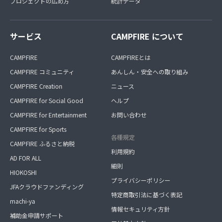
プロジェクトの広め方
統計データ
サービス
CAMPFIRE について
CAMPFIRE
CAMPFIREとは
CAMPFIRE コミュニティ
あんしん・安全への取り組み
CAMPFIRE Creation
ニュース
CAMPFIRE for Social Good
ヘルプ
CAMPFIRE for Entertainment
お問い合わせ
CAMPFIRE for Sports
各種規定
CAMPFIRE ふるさと納税
利用規約
AD FOR ALL
細則
HIOKOSHI
プライバシーポリシー
JFAクラウドファンディング
特定商取引法に基づく表記
machi-ya
情報セキュリティ方針
補助金申請サポート