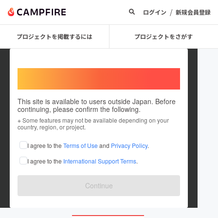
/
ログイン
新規会員登録
プロジェクトを掲載するには
プロジェクトをさがす
Welcome,
International users
This site is available to users outside Japan. Before
continuing, please confirm the following.
edorock
※ Some features may not be available depending on your
country, region, or project.
プロジェクトオーナー
I agree to the
Terms of Use
and
Privacy Policy
.
これまでに1件のプロジェクトを投稿しています
I agree to the
International Support Terms
.
在住国：日本
現在地：千葉県
出身国：日本
出身地：千葉県
Continue
edorockart.com