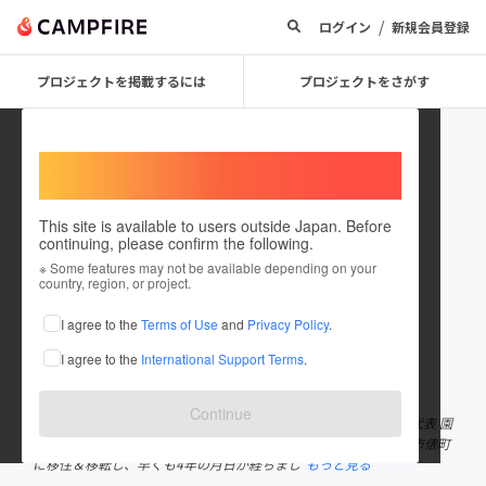
/
ログイン
新規会員登録
プロジェクトを掲載するには
プロジェクトをさがす
Welcome,
International users
This site is available to users outside Japan. Before
continuing, please confirm the following.
donidonimino
※ Some features may not be available depending on your
country, region, or project.
プロジェクトオーナー
I agree to the
Terms of Use
and
Privacy Policy
.
これまでに5回支援して1件のプロジェクトを投稿しています
I agree to the
International Support Terms
.
在住国：日本
現在地：岐阜県
出身国：日本
出身地：岐阜県
Continue
はじめまして。イタリア食堂「DONIDONI（ドーニドーニ）」の代表 園
田美佐子です。岐阜市内で15年営業していたイタリア食堂を美濃市俵町
に移住＆移転し、早くも4年の月日が経ちまし
もっと見る