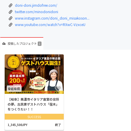
doni-doni.jimdofree.com/
twitter.com/minodonidoni
www.instagram.com/doni_doni_misakoson...
www.youtube.com/watch?v=RXwC-VzxceU
投稿した
プロジェクト
1
岐阜県
【岐阜】美濃市イタリア食堂の女将
の夢。古民家ゲストハウス「宿木」
をつくりたい！！
SUCCESS
1,345,500JPY
終了