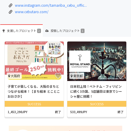
www.instagram.com/tamariba_cebu_offic...
www.cebutaro.com/
支援した
プロジェクト
投稿した
プロジェクト
2
1
大阪府
東京都
子育てが楽しくなる、大阪のまちと
日本初上陸！ベトナム・フィリピン
つながる絵本！【まち絵本 とことこ
に続く3カ国、5店舗目は東京でシー
おおさか】
シャ屋に挑戦！
SUCCESS
SUCCESS
1,453,290JPY
終了
533,499JPY
終了