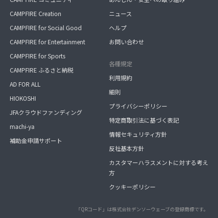
CAMPFIRE Creation
ニュース
CAMPFIRE for Social Good
ヘルプ
CAMPFIRE for Entertainment
お問い合わせ
CAMPFIRE for Sports
各種規定
CAMPFIRE ふるさと納税
利用規約
AD FOR ALL
細則
HIOKOSHI
プライバシーポリシー
JFAクラウドファンディング
特定商取引法に基づく表記
machi-ya
情報セキュリティ方針
補助金申請サポート
反社基本方針
カスタマーハラスメントに対する考え
方
クッキーポリシー
「QRコード」は株式会社デンソーウェーブの登録商標です。