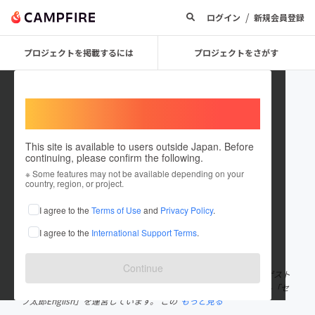
/
ログイン
新規会員登録
プロジェクトを掲載するには
プロジェクトをさがす
Welcome,
International users
This site is available to users outside Japan. Before
continuing, please confirm the following.
dharmacebu
※ Some features may not be available depending on your
country, region, or project.
プロジェクトオーナー
I agree to the
Terms of Use
and
Privacy Policy
.
これまでに2回支援して1件のプロジェクトを投稿しています
I agree to the
International Support Terms
.
在住国：フィリピン
出身国：日本
出身地：東京都
Continue
初めまして。フィリピン・セブ島に在住しています。セブ市内でゲスト
ハウス「TAMARIBA（タマリバ）」、オンラインの英会話スクール「セ
ブ太郎English」を運営しています。 この
もっと見る