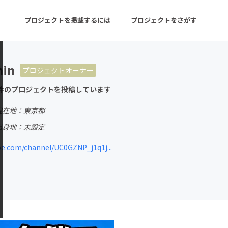
プロジェクトを掲載するには
プロジェクトをさがす
hin
プロジェクトオーナー
ターン
注目の新着プロジェクト
募集終了が近いプロ
件のプロジェクトを投稿しています
現在地：東京都
音楽
舞台・パフォーマンス
出身地：未設定
ゲーム・サービス開発
フード・飲食店
e.com/channel/UC0GZNP_j1q1j...
書籍・雑誌出版
アニメ・漫画
チャレンジ
ビューティー・ヘルス