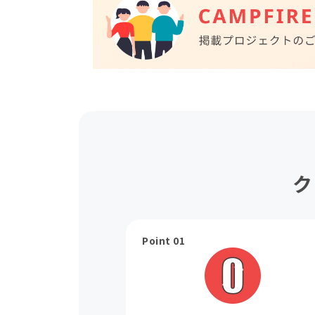
ク
Point 01