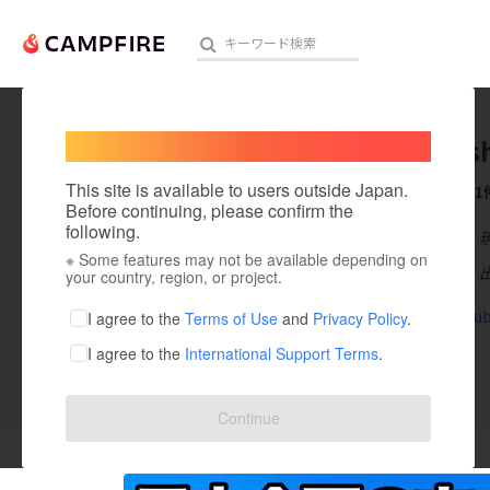
Welcome,
International users
daihens
人気のプロジェクト
注目のリ
This site is available to users outside Japan.
これまでに1
Before continuing, please confirm the
following.
在住国：日本
※ Some features may not be available depending on
アート・写真
出身国：日本
your country, region, or project.
テクノロジー・ガジェット
www.youtub
I agree to the
Terms of Use
and
Privacy Policy
.
I agree to the
International Support Terms
.
映像・映画
ビジネス・起業
投稿した
プロジェクト
1
Continue
まちづくり・地域活性化