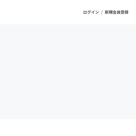
/
ログイン
新規会員登録
ジェクト
もうすぐ公開されます
プロダクト
ファッション
スポーツ
ケア
ソーシャルグッド