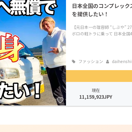
日本全国のコンプレック
CAMPFIRE for Social Good
CAMPFIRE Creation
を提供したい！
CAMPFIREふるさと納税
machi-ya
コミュニティ
【元日本一の理容師 “しぶや” 27
ボロの軽トラに乗って 日本全国4
ファッション
daihenshi
現在
11,159,923JPY