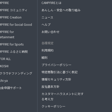
MPFIRE
CAMPFIREとは
MPFIRE コミュニティ
あんしん・安全への取り組み
PFIRE Creation
ニュース
PFIRE for Social Good
ヘルプ
PFIRE for
お問い合わせ
ertainment
各種規定
PFIRE for Sports
利用規約
MPFIRE ふるさと納税
細則
FOR ALL
プライバシーポリシー
KOSHI
特定商取引法に基づく表記
FAクラウドファンディング
情報セキュリティ方針
hi-ya
反社基本方針
助金申請サポート
カスタマーハラスメントに対す
る考え方
クッキーポリシー