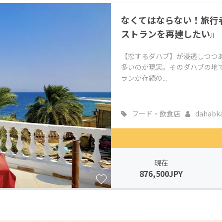
CAMPFIRE for Social Good
CAMPFIRE Creation
なくてはならない！旅行
CAMPFIREふるさと納税
machi-ya
コミュニティ
ストランを再建したい』
【恋するダハブ】が浸透しつつ
多いのが現実。そのダハブの地
ランが存続の...
フード・飲食店
dahabkao
現在
876,500JPY