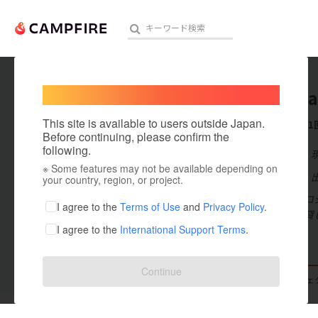
Welcome,
International users
dahabka
人気のプロジェクト
注目のリ
This site is available to users outside Japan.
これまでに1
Before continuing, please confirm the
following.
在住国：日本
※ Some features may not be available depending on
アート・写真
出身国：日本
your country, region, or project.
今回限りのプロ
テクノロジー・ガジェット
I agree to the
Terms of Use
and
Privacy Policy
.
まのお力をお貸
I agree to the
International Support Terms
.
映像・映画
ビジネス・起業
Continue
支援した
プロジェクト
1
投稿した
プロジェ
まちづくり・地域活性化