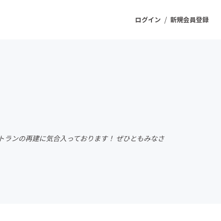
/
ログイン
新規会員登録
ジェクト
もうすぐ公開されます
プロダクト
トランの再建に気合入っております！ ぜひともみなさ
ファッション
スポーツ
ケア
ソーシャルグッド