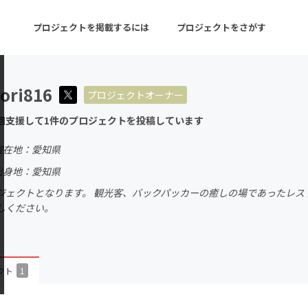
プロジェクトを掲載するには
プロジェクトをさがす
ori816
プロジェクトオーナー
ターン
注目の新着プロジェクト
募集終了が近いプロ
回支援して1件のプロジェクトを投稿しています
現在地：愛知県
音楽
舞台・パフォーマンス
出身地：愛知県
ジェクトとなります。 観光客、バックパッカーの癒しの場であったレス
ゲーム・サービス開発
フード・飲食店
しください。
書籍・雑誌出版
アニメ・漫画
チャレンジ
ビューティー・ヘルス
クト
1