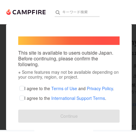
Welcome,
International users
conycon
人気のプロジェクト
注目のリ
This site is available to users outside Japan.
これまでに1
Before continuing, please confirm the
following.
在住国：日本
※ Some features may not be available depending on
アート・写真
出身国：日本
your country, region, or project.
初めまして。 
テクノロジー・ガジェット
I agree to the
Terms of Use
and
Privacy Policy
.
援お待ちしてお
I agree to the
International Support Terms
.
映像・映画
www.cony.co
ビジネス・起業
Continue
まちづくり・地域活性化
支援した
プロジェクト
0
投稿した
プロジェ