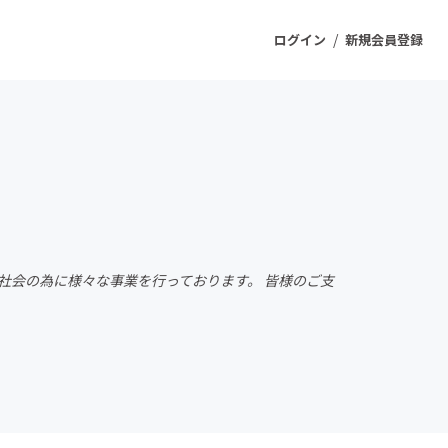
/
ログイン
新規会員登録
ジェクト
もうすぐ公開されます
プロダクト
社会の為に様々な事業を行っております。 皆様のご支
ファッション
スポーツ
ケア
ソーシャルグッド