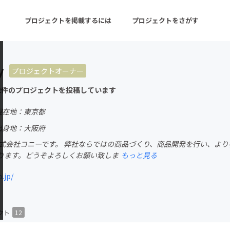
プロジェクトを掲載するには
プロジェクトをさがす
y
プロジェクトオーナー
ターン
注目の新着プロジェクト
募集終了が近いプロ
2件のプロジェクトを投稿しています
現在地：東京都
音楽
舞台・パフォーマンス
出身地：大阪府
株式会社コニーです。 弊社ならではの商品づくり、商品開発を行い、より
ゲーム・サービス開発
フード・飲食店
ります。どうぞよろしくお願い致しま
もっと見る
書籍・雑誌出版
アニメ・漫画
.jp/
チャレンジ
ビューティー・ヘルス
クト
12