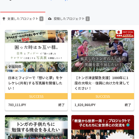
支援した
プロジェクト
投稿した
プロジェクト
4
1
福岡県
日本とフィジーで「想いと夢」をケ
【トンガ津波緊急支援】1000年に1
レケレ(共有)する写真展を開催した
度の大噴火…復興に向け力を貸して
い！
ください！
SUCCESS
SUCCESS
703,111JPY
終了
1,820,860JPY
終了