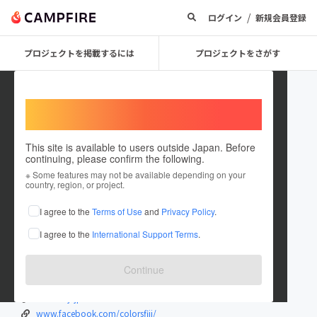
/
ログイン
新規会員登録
プロジェクトを掲載するには
プロジェクトをさがす
Welcome,
International users
This site is available to users outside Japan. Before
continuing, please confirm the following.
colorsfiji
※ Some features may not be available depending on your
country, region, or project.
プロジェクトオーナー
I agree to the
Terms of Use
and
Privacy Policy
.
これまでに4回支援して1件のプロジェクトを投稿しています
I agree to the
International Support Terms
.
在住国：日本
現在地：兵庫県
出身国：日本
出身地：未設定
Continue
www.facebook.com/yuki.tada.779/
colors-fiji.jp
www.facebook.com/colorsfiji/