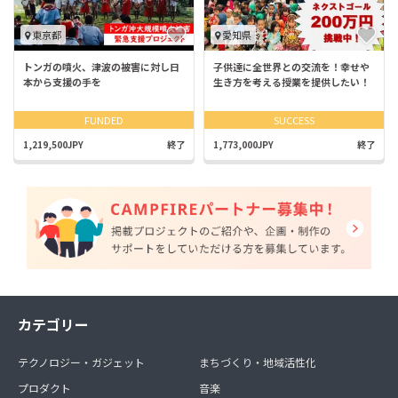
東京都
愛知県
トンガの噴火、津波の被害に対し日
子供達に全世界との交流を！幸せや
本から支援の手を
生き方を考える授業を提供したい！
FUNDED
SUCCESS
1,219,500JPY
終了
1,773,000JPY
終了
カテゴリー
テクノロジー・ガジェット
まちづくり・地域活性化
プロダクト
音楽