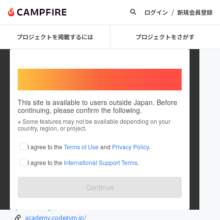
/
ログイン
新規会員登録
プロジェクトを掲載するには
プロジェクトをさがす
Welcome,
International users
This site is available to users outside Japan. Before
continuing, please confirm the following.
codegym_clack
※ Some features may not be available depending on your
country, region, or project.
プロジェクトオーナー
I agree to the
Terms of Use
and
Privacy Policy
.
これまでに1件のプロジェクトを投稿しています
I agree to the
International Support Terms
.
在住国：日本
現在地：未設定
出身国：日本
出身地：未設定
Continue
codegym.jp/
clack.ne.jp/
academy.codegym.jp/