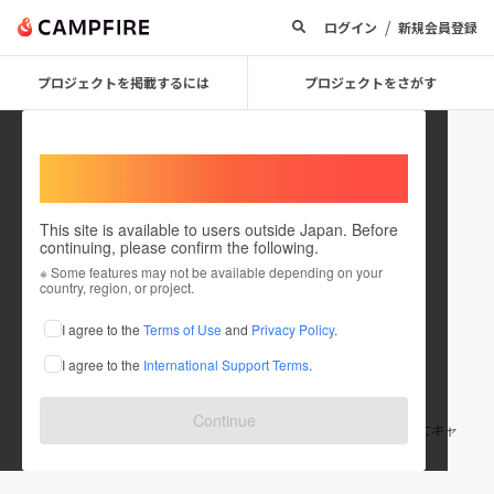
/
ログイン
新規会員登録
プロジェクトを掲載するには
プロジェクトをさがす
Welcome,
International users
This site is available to users outside Japan. Before
continuing, please confirm the following.
coco sasayama
※ Some features may not be available depending on your
country, region, or project.
プロジェクトオーナー
I agree to the
Terms of Use
and
Privacy Policy
.
これまでに1件のプロジェクトを投稿しています
I agree to the
International Support Terms
.
在住国：日本
現在地：兵庫県
出身国：日本
出身地：兵庫県
Continue
兵庫県の丹波篠山で「農業を楽しめるキャンプ場」をコンセプトにキャ
ンプ場を作っています。2021年10月にプレオープン予定！