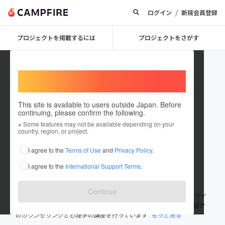
/
ログイン
新規会員登録
プロジェクトを掲載するには
プロジェクトをさがす
Welcome,
International users
This site is available to users outside Japan. Before
continuing, please confirm the following.
chisako_77
※ Some features may not be available depending on your
country, region, or project.
プロジェクトオーナー
I agree to the
Terms of Use
and
Privacy Policy
.
これまでに8回支援して1件のプロジェクトを投稿しています
I agree to the
International Support Terms
.
在住国：日本
現在地：茨城県
出身国：日本
出身地：茨城県
Continue
・JHAセルフコミュニケーション心理カウンセラー ・5人姉妹のバツイ
チ＆死別シングルマザー ・ネガティブ経験多数 ★オンライン・電話で
のカウンセリングと心理学の講座を行っています
もっと見る