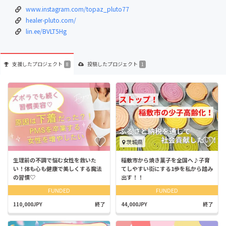
www.instagram.com/topaz_pluto77
healer-pluto.com/
lin.ee/BVLT5Hg
支援した
プロジェクト
投稿した
プロジェクト
8
1
茨城県
生理前の不調で悩む女性を救いた
稲敷市から焼き菓子を全国へ♪子育
い！体も心も健康で美しくする魔法
てしやすい街にする1歩を私から踏み
の習慣♡
出す！！
FUNDED
FUNDED
110,000JPY
終了
44,000JPY
終了