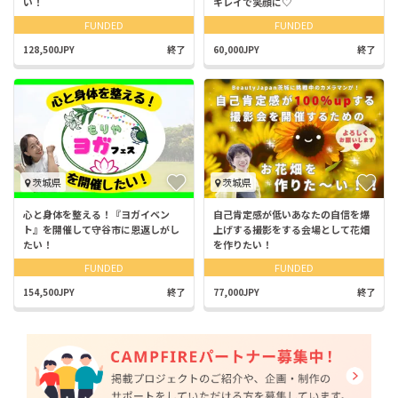
い！
キレイで笑顔に♡
FUNDED
FUNDED
128,500JPY
終了
60,000JPY
終了
茨城県
茨城県
心と身体を整える！『ヨガイベン
自己肯定感が低いあなたの自信を爆
ト』を開催して守谷市に恩返しがし
上げする撮影をする会場として花畑
たい！
を作りたい！
FUNDED
FUNDED
154,500JPY
終了
77,000JPY
終了