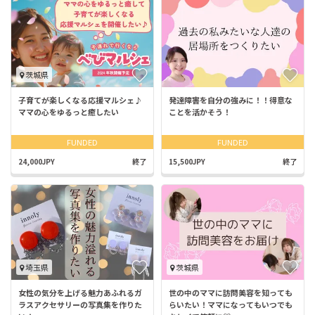
茨城県
子育てが楽しくなる応援マルシェ♪
発達障害を自分の強みに！！得意な
ママの心をゆるっと癒したい
ことを活かそう！
FUNDED
FUNDED
24,000JPY
終了
15,500JPY
終了
埼玉県
茨城県
女性の気分を上げる魅力あふれるガ
世の中のママに訪問美容を知っても
ラスアクセサリーの写真集を作りた
らいたい！ママになってもいつでも