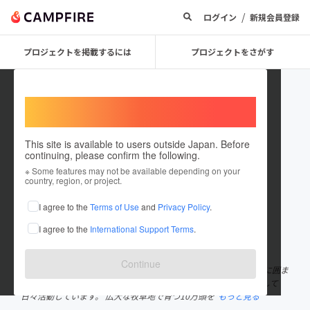
/
ログイン
新規会員登録
プロジェクトを掲載するには
プロジェクトをさがす
Welcome,
International users
This site is available to users outside Japan. Before
continuing, please confirm the following.
北海道別海町役場 地域創生課
※ Some features may not be available depending on your
country, region, or project.
プロジェクトオーナー
I agree to the
Terms of Use
and
Privacy Policy
.
これまでに1件のプロジェクトを投稿しています
I agree to the
International Support Terms
.
在住国：日本
現在地：北海道
出身国：日本
出身地：北海道
Continue
私たち別海町役場 地域創生課は、北海道の東の果て・雄大な自然に囲ま
れたまちで、「人が集まり、笑顔が生まれるまちづくり」を目指して
日々活動しています。 広大な牧草地で育つ10万頭を
もっと見る