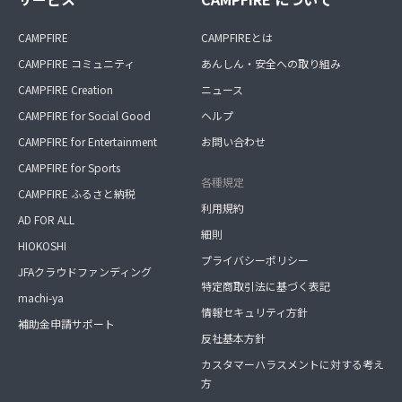
CAMPFIRE
CAMPFIREとは
CAMPFIRE コミュニティ
あんしん・安全への取り組み
CAMPFIRE Creation
ニュース
CAMPFIRE for Social Good
ヘルプ
CAMPFIRE for Entertainment
お問い合わせ
CAMPFIRE for Sports
各種規定
CAMPFIRE ふるさと納税
利用規約
AD FOR ALL
細則
HIOKOSHI
プライバシーポリシー
JFAクラウドファンディング
特定商取引法に基づく表記
machi-ya
情報セキュリティ方針
補助金申請サポート
反社基本方針
カスタマーハラスメントに対する考え
方