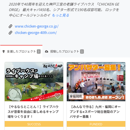
2020年で40周年を迎えた神戸三宮の老舗ライブハウス 「CHICKEN GE
ORGE」 最大キャパ450名、シアター形式で190名収容可能。 ロックを
中心にオールジャンルのイ
もっと見る
www.chicken-george.co.jp/
chicken-george-40th.com/
支援した
プロジェクト
投稿した
プロジェクト
3
1
福岡県
【やるならとことん！】ライブハウ
【みんなで作る】九州・福岡にオー
スが音楽を自由に楽しめるキャンプ
プンするeスポーツ総合施設のアン
場をつくります！
バサダー募集！
SUCCESS
FUNDED