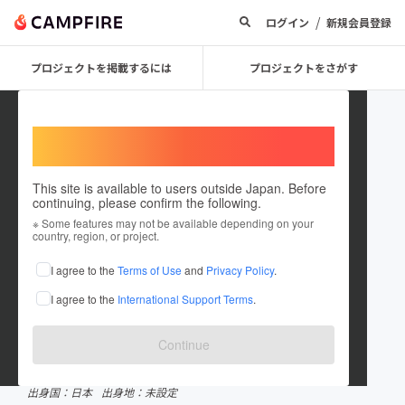
/
ログイン
新規会員登録
プロジェクトを掲載するには
プロジェクトをさがす
Welcome,
International users
This site is available to users outside Japan. Before
continuing, please confirm the following.
chickengeorge40
※ Some features may not be available depending on your
country, region, or project.
プロジェクトオーナー
I agree to the
Terms of Use
and
Privacy Policy
.
これまでに3回支援して1件のプロジェクトを投稿しています
I agree to the
International Support Terms
.
CAMPFIREクラウドファンディングアワード受賞履歴
2021 音楽部門
Continue
在住国：日本
現在地：兵庫県
出身国：日本
出身地：未設定